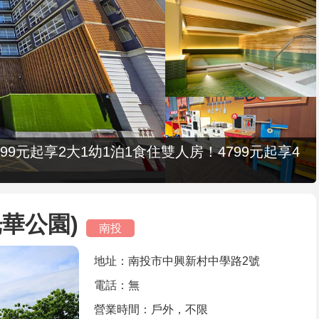
9元起享2大1幼1泊1食住雙人房！4799元起享4
華公園)
南投
地址：南投市中興新村中學路2號
電話：無
營業時間：戶外，不限