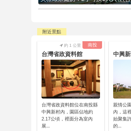
附近景點
南投
約 1 公里
台灣省政資料館
中興新
親情公
台灣省政資料館位在南投縣
內，這
中興新村內，園區佔地約
始聚集
2.17公頃，裡面分為室內
的...
展...