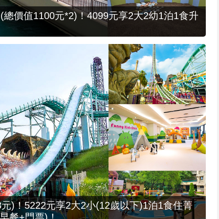
值1100元*2)！4099元享2大2幼1泊1食升
元)！5222元享2大2小(12歲以下)1泊1食住菁
早餐+門票)！