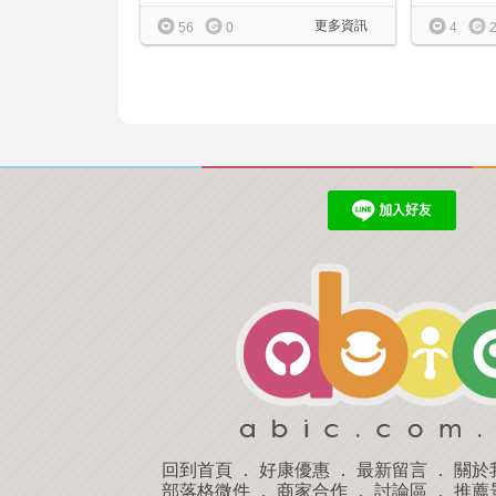
更多資訊
4
56
0
回到首頁
．
好康優惠
．
最新留言
．
關於
部落格微件
．
商家合作
．
討論區
．
推薦