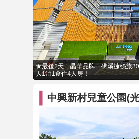
★最後2天！晶華品牌！礁溪捷絲旅309
人1泊1食住4人房！
中興新村兒童公園(光