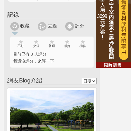
記錄
收藏
去過
評分
不好
欠佳
普通
很好
極佳
目前已有 3 人評分
我還沒評分，來評一下
網友Blog介紹