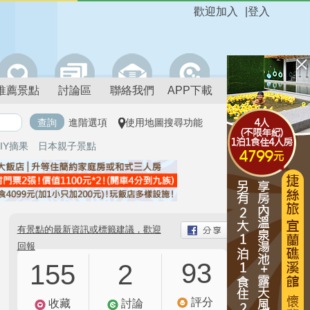
歡迎加入
|
登入
推薦景點
討論區
聯絡我們
APP下載
進階選項
使用地圖搜尋功能
IY摘果
日本親子景點
有景點的最新資訊或標籤建議，歡迎
回報
93
155
2
評分
收藏
討論