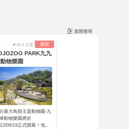
進階搜尋
南投
約 2 公里
OJOZOO PARK九九
峰動物樂園
台最大鳥類主題動物園-九
峰動物樂園將於
022/08/19正式開幕！地...