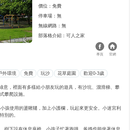
價位：免費
停車場：無
無線網路：無
部落格介紹：
可人之家
專頁
官網
戶外環境
免費
玩沙
花草庭園
歡迎0-3歲
綠意，裡面有多樣給小朋友玩的遊具，有沙坑、溜滑梯、攀
式攀爬設施。
小小孩使用的盪鞦韆，加上小護欄，玩起來更安全。小迷宮利
特別的。
，樹下設有休息座椅，小孩子忙著跑跳，爸媽也能坐著休息