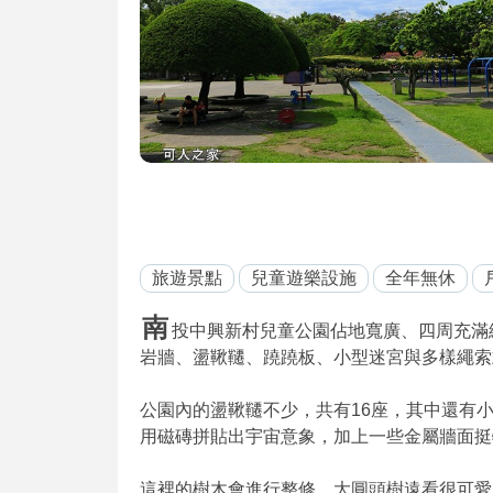
旅遊景點
兒童遊樂設施
全年無休
南
投中興新村兒童公園佔地寬廣、四周充滿
岩牆、盪鞦韆、蹺蹺板、小型迷宮與多樣繩索
公園內的盪鞦韆不少，共有16座，其中還有
用磁磚拼貼出宇宙意象，加上一些金屬牆面挺
這裡的樹木會進行整修，大圓頭樹遠看很可愛