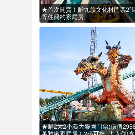
★首次開賣！贈九族文化村門票2張(總價
等住簡約家庭房
★贈2大2小義大樂園門票(價值2958
英雅緻家庭房！2小可換1大入住(含