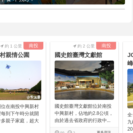
南投
南投
約 1 公里
約 2 公里
村親情公園
國史館臺灣文獻館
J
國史館臺灣文獻館位於南投
園位在南投中興新村
中興新村，佔地約2.8公頃，
裡每到下午時分就開
全
由於過去省政府的行政中...
許多親子家庭，超大
九
2
更多資訊