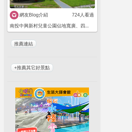
網友Blog介紹
724人看過
南投中興新村兒童公園佔地寬廣、四...
+推薦其它好景點