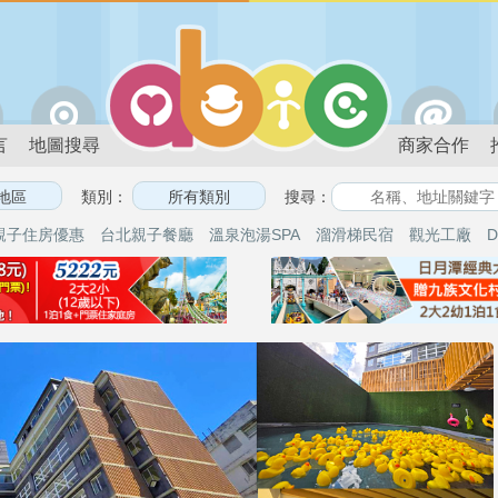
言
地圖搜尋
商家合作
類別：
搜尋：
親子住房優惠
台北親子餐廳
溫泉泡湯SPA
溜滑梯民宿
觀光工廠
D