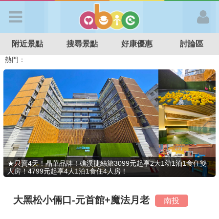
歡迎加入
附近景點
搜尋景點
好康優惠
討論區
APP登入
熱門：
溜滑梯民宿
觀光工廠
DIY摘果
日本親子景點
特色遊戲場
親子住房優惠
台北親子餐廳
溫泉泡湯SPA
首 頁
搜尋景點
好康優惠
★只賣4天！晶華品牌！礁溪捷絲旅3099元起享2大1幼1泊1食住雙
人房！4799元起享4人1泊1食住4人房！
最新消息
大黑松小倆口-元首館+魔法月老
南投
最新留言