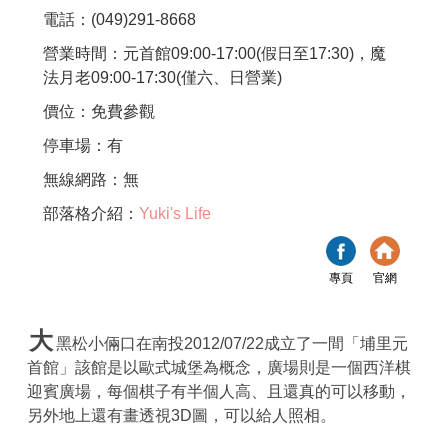
電話：(049)291-8668
營業時間：元首館09:00-17:00(假日至17:30)，魔
法月老09:00-17:30(僅六、日營業)
價位：免費參觀
停車場：有
無線網路：無
部落格介紹：
Yuki's Life
專頁
官網
大
黑松小倆口在南投2012/07/22成立了一間「埔里元
首館」該館是以歐式城堡為概念，廣場則是一個西洋棋
迎賓廣場，每個棋子有半個人高、且還真的可以移動，
另外地上還有畫透視3D圖，可以給人照相。