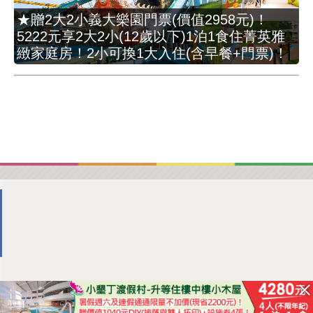
★贈2大2小義大樂園門票(價值2958元)！
5222元享2大2小(12歲以下)1泊1食住菁英雅
緻家庭房！2小可換1大入住(含早餐+門票)！