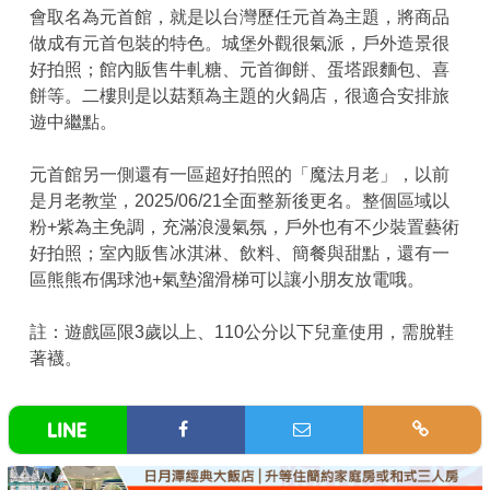
會取名為元首館，就是以台灣歷任元首為主題，將商品
做成有元首包裝的特色。城堡外觀很氣派，戶外造景很
好拍照；館內販售牛軋糖、元首御餅、蛋塔跟麵包、喜
餅等。二樓則是以菇類為主題的火鍋店，很適合安排旅
遊中繼點。
元首館另一側還有一區超好拍照的「魔法月老」，以前
是月老教堂，2025/06/21全面整新後更名。整個區域以
粉+紫為主免調，充滿浪漫氣氛，戶外也有不少裝置藝術
好拍照；室內販售冰淇淋、飲料、簡餐與甜點，還有一
區熊熊布偶球池+氣墊溜滑梯可以讓小朋友放電哦。
註：遊戲區限3歲以上、110公分以下兒童使用，需脫鞋
著襪。