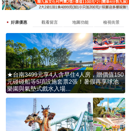
好康優惠
觀看留言
地圖功能
檢視街景
★台南3499元享4人含早住4人房，贈價值150
元碰碰船等5項設施套票2張！暑假再享球池
樂園與氣墊式戲水入場...