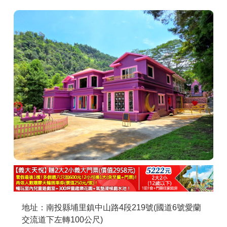
商家合作
推薦景點
討論區
聯絡我們
APP下載
地址：南投縣埔里鎮中山路4段219號(國道6號愛蘭
交流道下左轉100公尺)