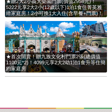
★贈2大2小義大樂園門票(價值2958元)！
5222元享2大2小(12歲以下)1泊1食住菁英雅
緻家庭房！2小可換1大入住(含早餐+門票)！
★首次開賣！贈九族文化村門票2張(總價值
1100元*2)！4099元享2大2幼1泊1食升等住簡
約家庭房