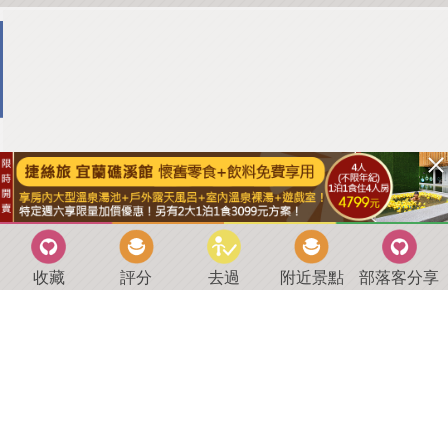
收藏
評分
去過
附近景點
部落客分享
回到首頁
．
好康優惠
．
最新留言
．
關於我們
．
聯絡我們
部落格微件
．
商家合作
．
討論區
．
推薦景點
．
APP下載
羿磊資訊 服務條款&隱私權政策