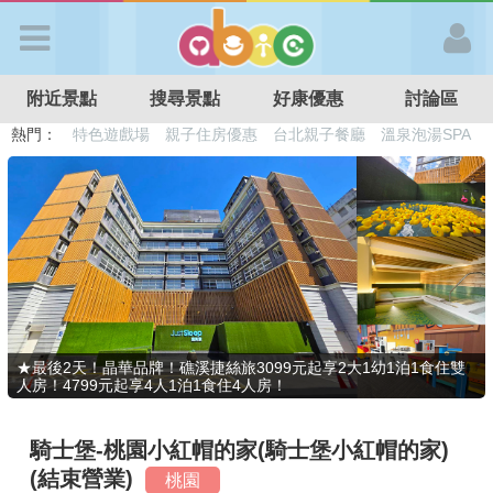
歡迎加入
附近景點
搜尋景點
好康優惠
討論區
APP登入
熱門：
溜滑梯民宿
觀光工廠
DIY摘果
日本親子景點
特色遊戲場
親子住房優惠
台北親子餐廳
溫泉泡湯SPA
首 頁
搜尋景點
好康優惠
★最後2天！晶華品牌！礁溪捷絲旅3099元起享2大1幼1泊1食住雙
人房！4799元起享4人1泊1食住4人房！
最新消息
騎士堡-桃園小紅帽的家(騎士堡小紅帽的家)
最新留言
(結束營業)
桃園