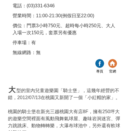
電話：(03)331-6346
營業時間：11:00-21:30(例假日至22:00)
價位：門票3小時750元、超時每小時250元、大人
入場一次150元，套票另有優惠
停車場：有
無線網路：無
專頁
官網
大
型的室內兒童遊樂園「騎士堡」，這幾年經營的不
錯，2012/07/13在桃園又新開了一個「小紅帽的家」。
桃園的騎士堡在新光三越桃園大有店8F，擁有250坪大
的遊樂空間裡面有風動飛舞氣球屋、趣味岩洞迷宮、彈
力跳跳床、動物轉轉樂，大瀑布球池中，另外還有軟球