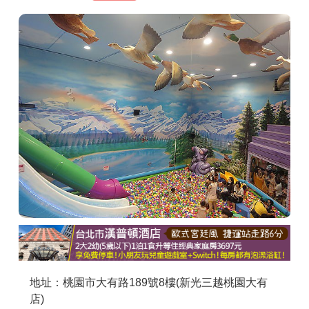
商家合作
推薦景點
討論區
聯絡我們
APP下載
地址：桃園市大有路189號8樓(新光三越桃園大有
店)