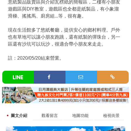
意紙製品販賣區與介紹瓦楞紙的簡報區，二樓有小朋友
遊戲區與DIY教室，遊戲區也全都是紙製品，有小象溜
滑梯、搖搖馬、廚房組...等，很有趣。
現在生活館多了悠紙餐廳，提供安心的鄉村料理。戶外
也有草地可以讓小朋友跑跳，還有紙製的彈珠台，另一
區還有沙坑可以玩沙，很適合帶小朋友來走走。
註：2020/05/20結束營業。
圖文介紹
觀看留言
地圖功能
檢視街景