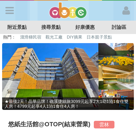
歡迎加入
附近景點
搜尋景點
好康優惠
討論區
APP登入
熱門：
特色遊戲場
親子住房優惠
台北親子餐廳
溫泉泡湯SPA
溜滑梯民宿
觀光工廠
DIY摘果
日本親子景點
首 頁
搜尋景點
好康優惠
★最後2天！晶華品牌！礁溪捷絲旅3099元起享2大1幼1泊1食住雙
人房！4799元起享4人1泊1食住4人房！
最新消息
悠紙生活館@OTOP(結束營業)
雲林
最新留言