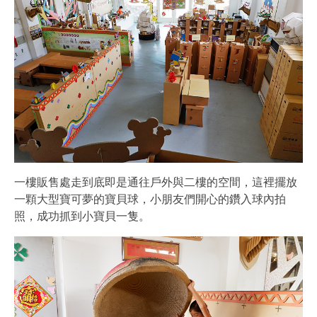
一樓販售處走到底即是通往戶外與二樓的空間，這裡擺放
一顆大型寶可夢的寶貝球，小朋友們開心的鑽入球內拍
照，成功抓到小寶貝一隻。