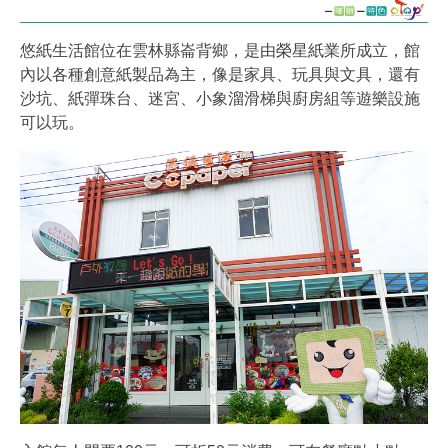
悠紙生活館位在雲林縣崙背鄉，是由榮星紙業所成立，館
內以各種創意紙製品為主，像是家具、玩具與文具，還有
沙坑、紙彈珠台、迷宮、小象溜滑梯與廚房組等遊樂設施
可以玩。