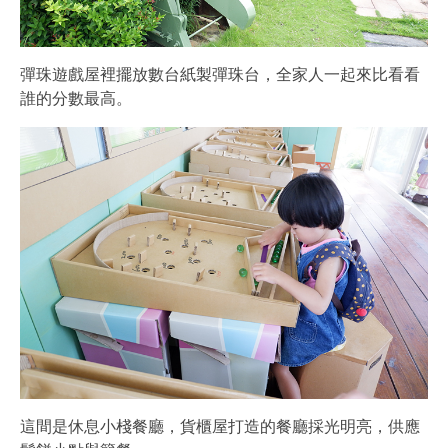
彈珠遊戲屋裡擺放數台紙製彈珠台，全家人一起來比看看
誰的分數最高。
這間是休息小棧餐廳，貨櫃屋打造的餐廳採光明亮，供應