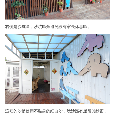
右側是沙坑區，沙坑區旁邊另設有家長休息區。
這裡的沙是使用不黏身的細白沙，玩沙區有屋簷與紗窗，