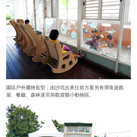
園區戶外屬狹長型，由沙坑出來往前方看另有彈珠遊戲
屋、餐廳、森林迷宮與觀賞雞小動物區。