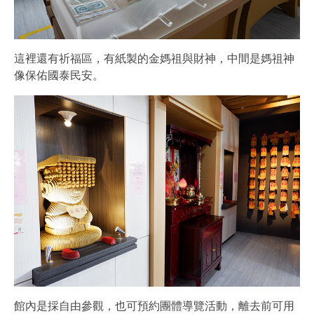
這裡還有祈福區，有紙製的金媽祖與財神，中間是媽祖神
像保佑國泰民安。
館內是採自由參觀，也可預約團體導覽活動，離去前可用