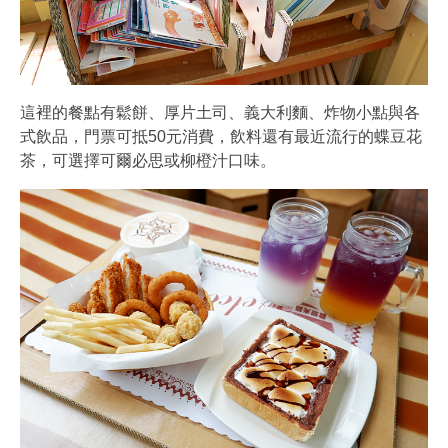
這裡的餐點有鬆餅、厚片土司、義大利麵、炸物小點與各
式飲品，門票可抵50元消費，飲料還有最近流行的蝶豆花
茶，可選擇可爾必思或柳橙汁口味。