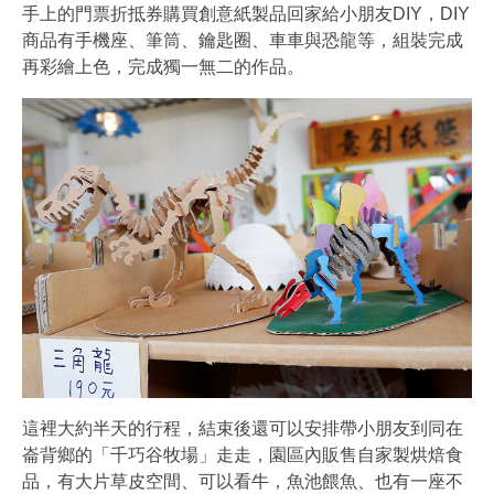
手上的門票折抵券購買創意紙製品回家給小朋友DIY，DIY
商品有手機座、筆筒、鑰匙圈、車車與恐龍等，組裝完成
再彩繪上色，完成獨一無二的作品。
這裡大約半天的行程，結束後還可以安排帶小朋友到同在
崙背鄉的「千巧谷牧場」走走，園區內販售自家製烘焙食
品，有大片草皮空間、可以看牛，魚池餵魚、也有一座不