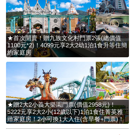
★首次開賣！贈九族文化村門票2張(總價值
1100元*2)！4099元享2大2幼1泊1食升等住簡
約家庭房
★贈2大2小義大樂園門票(價值2958元)！
5222元享2大2小(12歲以下)1泊1食住菁英雅
緻家庭房！2小可換1大入住(含早餐+門票)！