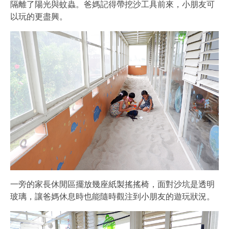
隔離了陽光與蚊蟲。爸媽記得帶挖沙工具前來，小朋友可
以玩的更盡興。
一旁的家長休閒區擺放幾座紙製搖搖椅，面對沙坑是透明
玻璃，讓爸媽休息時也能隨時觀注到小朋友的遊玩狀況。