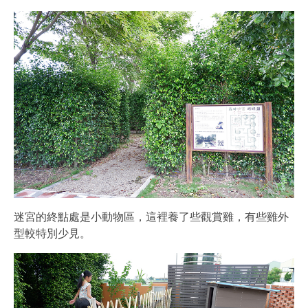
迷宮的終點處是小動物區，這裡養了些觀賞雞，有些雞外
型較特別少見。