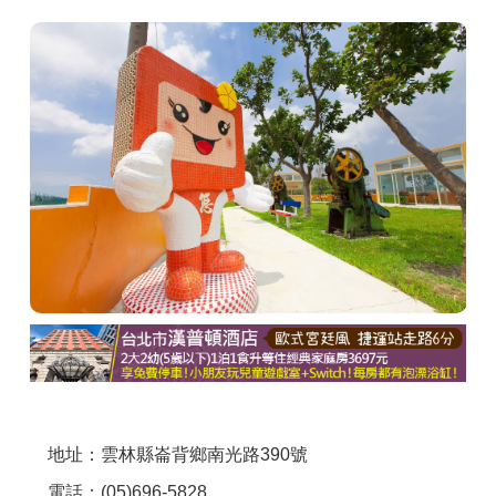
商家合作
推薦景點
討論區
聯絡我們
APP下載
地址：雲林縣崙背鄉南光路390號
電話：(05)696-5828