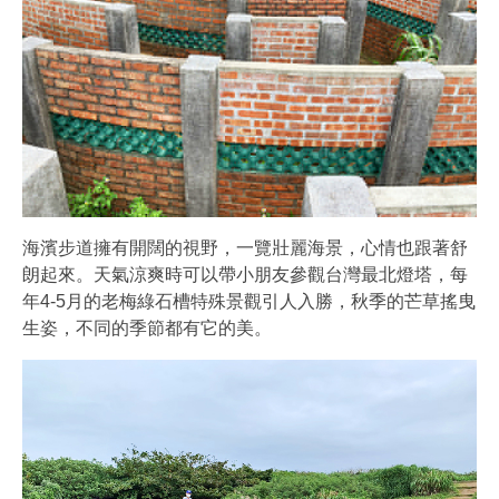
海濱步道擁有開闊的視野，一覽壯麗海景，心情也跟著舒
朗起來。天氣涼爽時可以帶小朋友參觀台灣最北燈塔，每
年4-5月的老梅綠石槽特殊景觀引人入勝，秋季的芒草搖曳
生姿，不同的季節都有它的美。