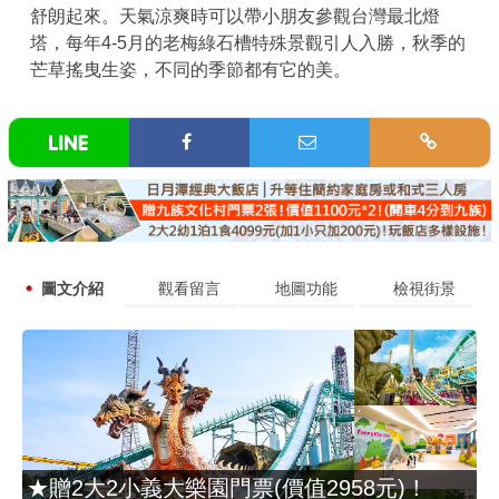
舒朗起來。天氣涼爽時可以帶小朋友參觀台灣最北燈
塔，每年4-5月的老梅綠石槽特殊景觀引人入勝，秋季的
芒草搖曳生姿，不同的季節都有它的美。
圖文介紹
觀看留言
地圖功能
檢視街景
★贈2大2小義大樂園門票(價值2958元)！