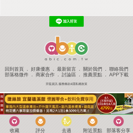
回到首頁
．
好康優惠
．
最新留言
．
關於我們
．
聯絡我們
部落格微件
．
商家合作
．
討論區
．
推薦景點
．
APP下載
羿磊資訊 服務條款&隱私權政策
收藏
評分
去過
附近景點
部落客分享