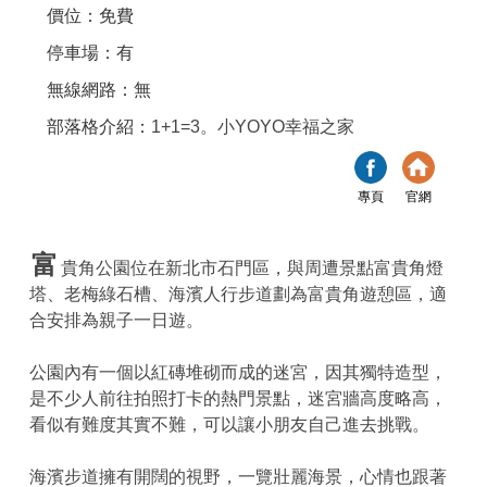
價位：免費
停車場：有
無線網路：無
部落格介紹：
1+1=3。小YOYO幸福之家
專頁
官網
富
貴角公園位在新北市石門區，與周遭景點富貴角燈
塔、老梅綠石槽、海濱人行步道劃為富貴角遊憩區，適
合安排為親子一日遊。
公園內有一個以紅磚堆砌而成的迷宮，因其獨特造型，
是不少人前往拍照打卡的熱門景點，迷宮牆高度略高，
看似有難度其實不難，可以讓小朋友自己進去挑戰。
海濱步道擁有開闊的視野，一覽壯麗海景，心情也跟著