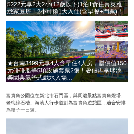
5222元享2大2小(12歲以下)1泊1食住菁英雅
緻家庭房！2小可換1大入住(含早餐+門票)！
★台南3499元享4人含早住4人房，贈價值150
元碰碰船等5項設施套票2張！暑假再享球池
樂園與氣墊式戲水入場...
富貴角公園位在新北市石門區，與周遭景點富貴角燈塔、
老梅綠石槽、海濱人行步道劃為富貴角遊憩區，適合安排
為親子一日遊。