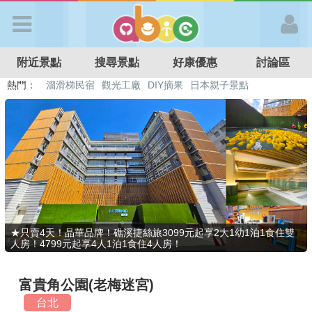
歡迎加入
附近景點
搜尋景點
好康優惠
討論區
APP登入
熱門：
溜滑梯民宿
觀光工廠
DIY摘果
日本親子景點
特色遊戲場
親子住房優惠
台北親子餐廳
溫泉泡湯SPA
首 頁
搜尋景點
好康優惠
★只賣4天！晶華品牌！礁溪捷絲旅3099元起享2大1幼1泊1食住雙
人房！4799元起享4人1泊1食住4人房！
最新消息
富貴角公園(老梅迷宮)
最新留言
台北