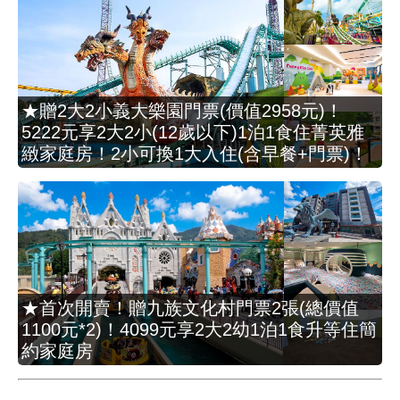
★贈2大2小義大樂園門票(價值2958元)！
5222元享2大2小(12歲以下)1泊1食住菁英雅
緻家庭房！2小可換1大入住(含早餐+門票)！
★首次開賣！贈九族文化村門票2張(總價值
1100元*2)！4099元享2大2幼1泊1食升等住簡
約家庭房