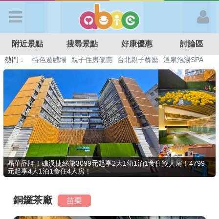
歡迎加入
附近景點
搜尋景點
好康優惠
討論區
APP登入
熱門：
特色遊戲場
親子住房優惠
台北親子餐廳
溫泉泡湯SPA
溜滑梯民宿
觀光工廠
DIY摘果
日本親子景點
首 頁
搜尋景點
好康優惠
晶華品牌！礁溪捷絲旅3099元起享2大1幼1泊1食住雙人房！4799
元起享4人1泊1食住4人房！
最新消息
銅鑼茶廠
苗栗
最新留言