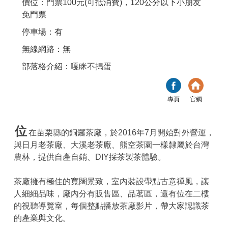
價位：門票100元(可抵消費)，120公分以下小朋友
免門票
停車場：有
無線網路：無
部落格介紹：
嘎眯不搗蛋
專頁
官網
位
在苗栗縣的銅鑼茶廠，於2016年7月開始對外營運，
與日月老茶廠、大溪老茶廠、熊空茶園一樣隸屬於台灣
農林，提供自產自銷、DIY採茶製茶體驗。
茶廠擁有極佳的寬闊景致，室內裝設帶點古意禪風，讓
人細細品味，廠內分有販售區、品茗區，還有位在二樓
的視聽導覽室，每個整點播放茶廠影片，帶大家認識茶
的產業與文化。