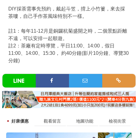
DIY採茶需事先預約，戴起斗笠，揹上小竹簍，來去採
茶嘍，自己手作茶風味特別不一樣。
註1：每年11-12月是銅鑼杭菊盛開之時，二個景點距離
不遠，可以安排一起順遊。
註2：茶廠有定時導覽，平日11:00、14:00，假日
11:00、14:00、15:30， 約40分鐘(影片10分鐘、導覽30
分鐘)
好康優惠
觀看留言
地圖功能
檢視街景