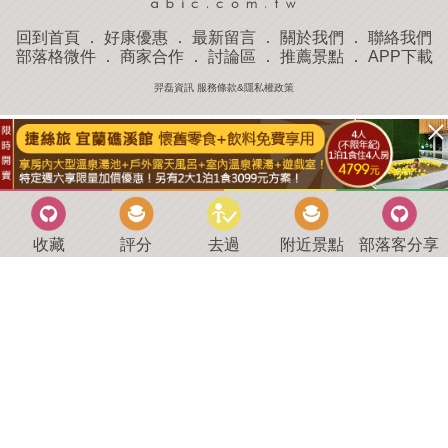
回到首頁
．
好康優惠
．
最新留言
．
關於我們
．
聯絡我們
部落格微件
．
商家合作
．
討論區
．
推薦景點
．
APP下載
羿磊資訊 服務條款&隱私權政策
收藏
評分
去過
附近景點
部落客分享