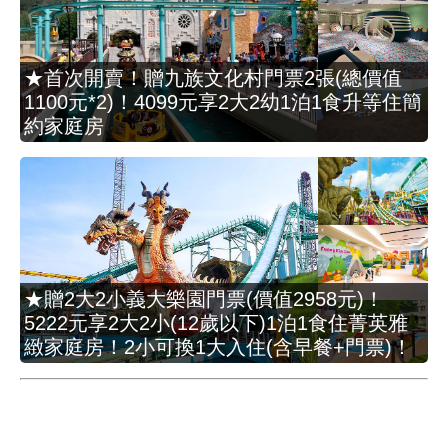
★首次開賣！贈九族文化村門票2張(總價值
1100元*2)！4099元享2大2幼1泊1食升等住簡
約家庭房
★贈2大2小義大樂園門票(價值2958元)！
5222元享2大2小(12歲以下)1泊1食住菁英雅
緻家庭房！2小可換1大入住(含早餐+門票)！