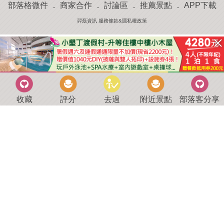
部落格微件
．
商家合作
．
討論區
．
推薦景點
．
APP下載
羿磊資訊 服務條款&隱私權政策
收藏
評分
去過
附近景點
部落客分享