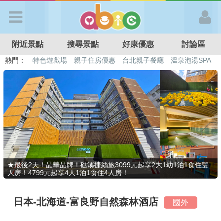
歡迎加入
附近景點
搜尋景點
好康優惠
討論區
APP登入
熱門：
特色遊戲場
親子住房優惠
台北親子餐廳
溫泉泡湯SPA
溜滑梯民宿
觀光工廠
DIY摘果
日本親子景點
首 頁
搜尋景點
好康優惠
★最後2天！晶華品牌！礁溪捷絲旅3099元起享2大1幼1泊1食住雙
人房！4799元起享4人1泊1食住4人房！
最新消息
日本-北海道-富良野自然森林酒店
國外
最新留言