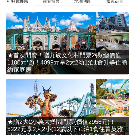
好康優惠
觀看留言
地圖功能
檢視街景
★首次開賣！贈九族文化村門票2張(總價值
1100元*2)！4099元享2大2幼1泊1食升等住簡
約家庭房
★贈2大2小義大樂園門票(價值2958元)！
5222元享2大2小(12歲以下)1泊1食住菁英雅