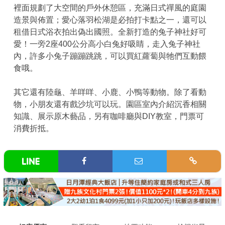
裡面規劃了大空間的戶外休憩區，充滿日式禪風的庭園
造景與佈置；愛心落羽松湖是必拍打卡點之一，還可以
租借日式浴衣拍出偽出國照。全新打造的兔子神社好可
愛！一旁2座400公分高小白兔好吸睛，走入兔子神社
內，許多小兔子蹦蹦跳跳，可以買紅蘿蔔與牠們互動餵
食哦。
其它還有陸龜、羊咩咩、小鹿、小鴨等動物。除了看動
物，小朋友還有戲沙坑可以玩。園區室內介紹沉香相關
知識、展示原木藝品，另有咖啡廳與DIY教室，門票可
消費折抵。