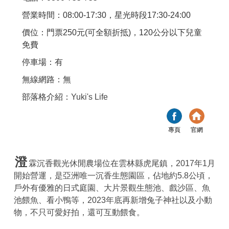
營業時間：08:00-17:30，星光時段17:30-24:00
價位：門票250元(可全額折抵)，120公分以下兒童
免費
停車場：有
無線網路：無
部落格介紹：
Yuki's Life
專頁
官網
澄
霖沉香觀光休閒農場位在雲林縣虎尾鎮，2017年1月
開始營運，是亞洲唯一沉香生態園區，佔地約5.8公頃，
戶外有優雅的日式庭園、大片景觀生態池、戲沙區、魚
池餵魚、看小鴨等，2023年底再新增兔子神社以及小動
物，不只可愛好拍，還可互動餵食。