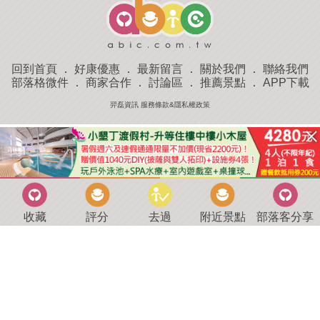
回到首頁
．
好康優惠
．
最新留言
．
關於我們
．
聯絡我們
部落格微件
．
商家合作
．
討論區
．
推薦景點
．
APP下載
羿磊資訊 服務條款&隱私權政策
收藏
評分
去過
附近景點
部落客分享