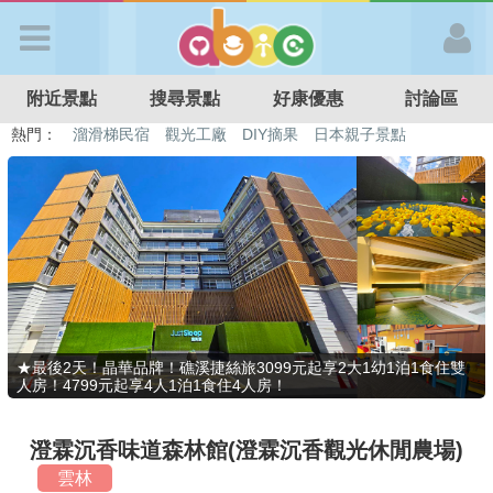
歡迎加入
附近景點
搜尋景點
好康優惠
討論區
APP登入
熱門：
溜滑梯民宿
觀光工廠
DIY摘果
日本親子景點
特色遊戲場
親子住房優惠
台北親子餐廳
溫泉泡湯SPA
首 頁
搜尋景點
好康優惠
★最後2天！晶華品牌！礁溪捷絲旅3099元起享2大1幼1泊1食住雙
人房！4799元起享4人1泊1食住4人房！
最新消息
澄霖沉香味道森林館(澄霖沉香觀光休閒農場)
最新留言
雲林