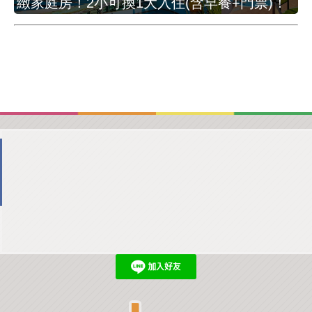
緻家庭房！2小可換1大入住(含早餐+門票)！