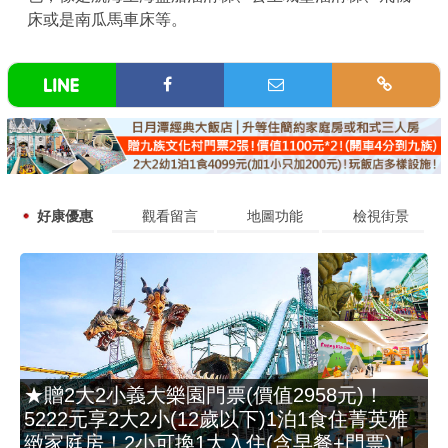
床或是南瓜馬車床等。
好康優惠
觀看留言
地圖功能
檢視街景
★贈2大2小義大樂園門票(價值2958元)！
5222元享2大2小(12歲以下)1泊1食住菁英雅
緻家庭房！2小可換1大入住(含早餐+門票)！