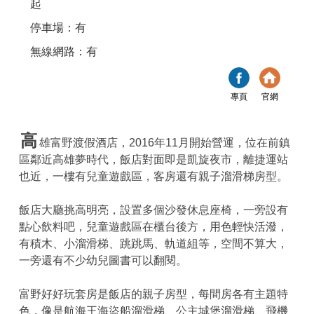
起
停車場：有
無線網路：有
專頁
官網
高
雄富野渡假酒店，2016年11月開始營運，位在前鎮
區鄰近高雄夢時代，飯店對面即是凱旋夜市，離捷運站
也近，一樓有兒童遊戲區，客房還有親子溜滑梯房型。
飯店大廳挑高明亮，設置多個沙發休息座椅，一旁設有
點心飲料吧，兒童遊戲區在櫃台後方，用色輕快活潑，
有積木、小溜滑梯、跳跳馬、軌道組等，空間不算大，
一旁還有不少幼兒圖書可以翻閱。
富野好好玩套房是飯店的親子房型，每間房各有主題特
色，像是航海王海盜船溜滑梯、公主城堡溜滑梯、飛機