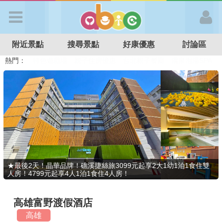
歡迎加入
附近景點
搜尋景點
好康優惠
討論區
APP登入
熱門：
溜滑梯民宿
觀光工廠
DIY摘果
日本親子景點
特色遊戲場
親子住房優惠
台北親子餐廳
溫泉泡湯SPA
首 頁
搜尋景點
好康優惠
★最後2天！晶華品牌！礁溪捷絲旅3099元起享2大1幼1泊1食住雙
人房！4799元起享4人1泊1食住4人房！
最新消息
高雄富野渡假酒店
最新留言
高雄