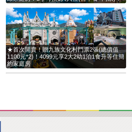
★首次開賣！贈九族文化村門票2張(總價值
1100元*2)！4099元享2大2幼1泊1食升等住簡
約家庭房