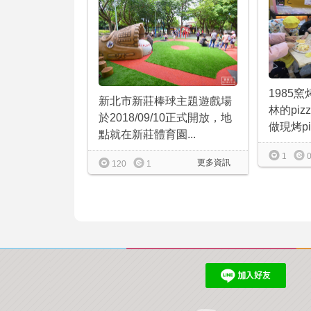
1985
新北市新莊棒球主題遊戲場
林的pi
於2018/09/10正式開放，地
做現烤piz
點就在新莊體育園...
1
更多資訊
120
1