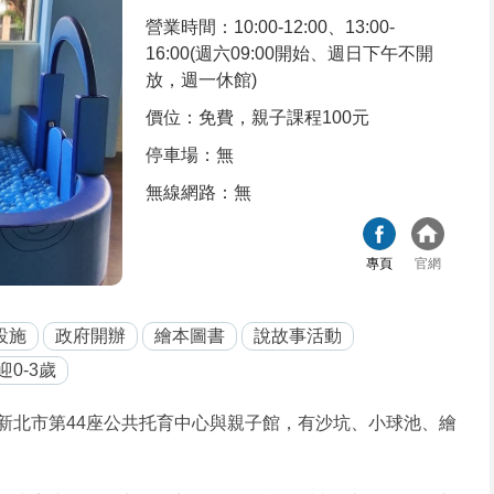
營業時間：10:00-12:00、13:00-
16:00(週六09:00開始、週日下午不開
放，週一休館)
價位：免費，親子課程100元
停車場：無
無線網路：無
專頁
官網
設施
政府開辦
繪本圖書
說故事活動
迎0-3歲
用，是新北市第44座公共托育中心與親子館，有沙坑、小球池、繪
。