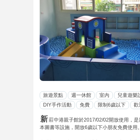
旅遊景點
週一休館
室內
兒童遊樂
DIY手作活動
免費
限制6歲以下
歡
新
莊中港親子館於2017/02/02開放使
本圖書等設施，開放6歲以下小朋友免費使用