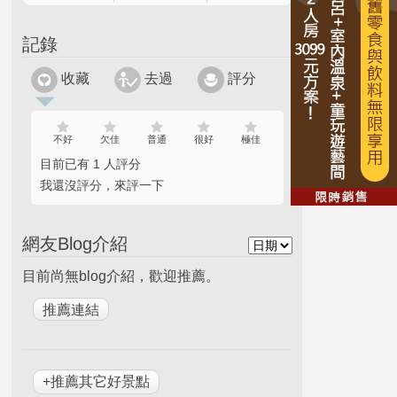
記錄
收藏
去過
評分
不好
欠佳
普通
很好
極佳
目前已有 1 人評分
我還沒評分，來評一下
網友Blog介紹
目前尚無blog介紹，歡迎推薦。
+推薦其它好景點