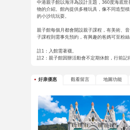
中港親子館以海洋為設計主題，360度海底
物的介紹。館內提供多種玩具，像不同造型積
的小沙坑玩耍。
親子館每個月都會開設親子課程，有美術、音
子課程則需事先預約，有興趣的爸媽可至粉絲
註1：入館需著襪。
註2：親子館因辦活動會不定期休館，行前記
好康優惠
觀看留言
地圖功能