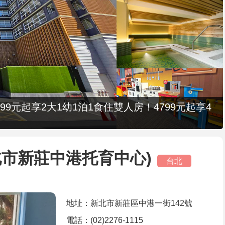
9元起享2大1幼1泊1食住雙人房！4799元起享4
北市新莊中港托育中心)
台北
地址：新北市新莊區中港一街142號
電話：(02)2276-1115