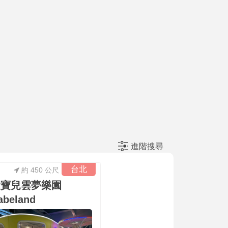
進階搜尋
台北
約 450 公尺
愛寶兒雲夢樂園
abeland