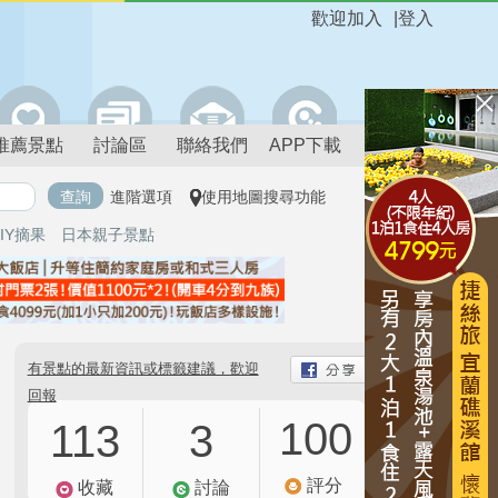
歡迎加入
|
登入
推薦景點
討論區
聯絡我們
APP下載
進階選項
使用地圖搜尋功能
IY摘果
日本親子景點
有景點的最新資訊或標籤建議，歡迎
回報
100
113
3
評分
收藏
討論