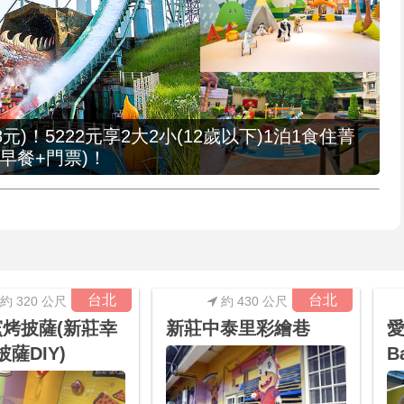
元)！5222元享2大2小(12歲以下)1泊1食住菁
早餐+門票)！
台北
台北
約 320 公尺
約 430 公尺
5窯烤披薩(新莊幸
新莊中泰里彩繪巷
披薩DIY)
B