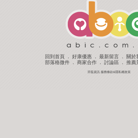
回到首頁
．
好康優惠
．
最新留言
．
關於
部落格微件
．
商家合作
．
討論區
．
推薦
羿磊資訊 服務條款&隱私權政策