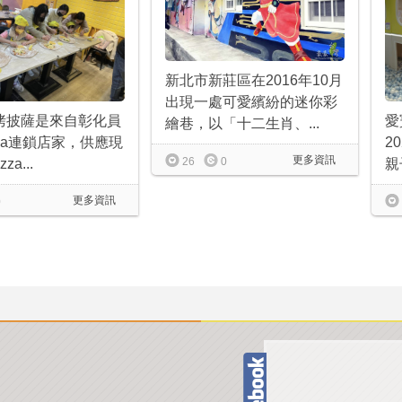
新北市新莊區在2016年10月
出現一處可愛繽紛的迷你彩
窯烤披薩是來自彰化員
愛
繪巷，以「十二生肖、...
zza連鎖店家，供應現
2
更多資訊
26
0
za...
親
更多資訊
0