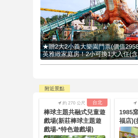
★贈2大2小義大樂園門票(價值2958
英雅緻家庭房！2小可換1大入住(含
附近景點
台北
約 270 公尺
棒球主題共融式兒童遊
198
戲場(新莊棒球主題遊
福店)(
戲場-*特色遊戲場)