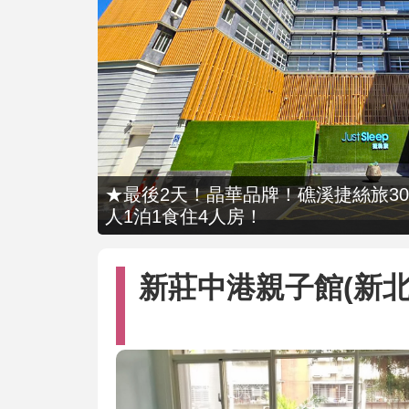
★最後2天！晶華品牌！礁溪捷絲旅309
人1泊1食住4人房！
新莊中港親子館(新