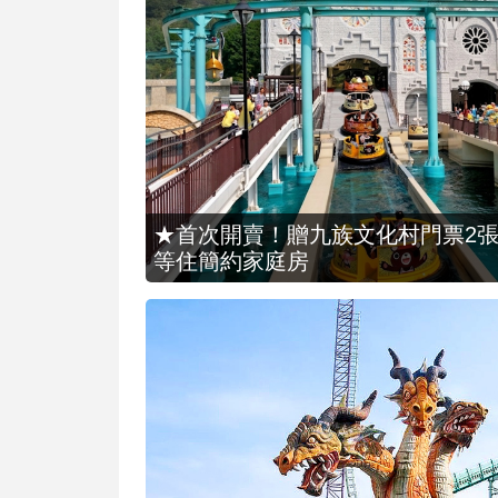
★首次開賣！贈九族文化村門票2張(總價
等住簡約家庭房