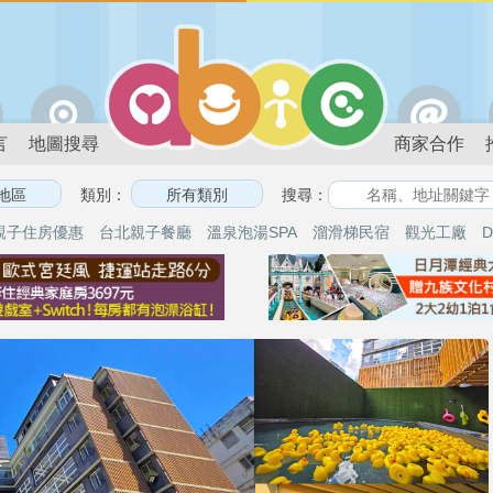
言
地圖搜尋
商家合作
類別：
搜尋：
親子住房優惠
台北親子餐廳
溫泉泡湯SPA
溜滑梯民宿
觀光工廠
D