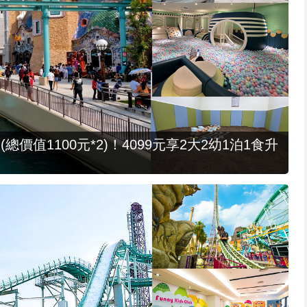
值1100元*2)！4099元享2大2幼1泊1食升