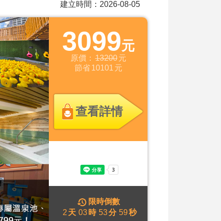
建立時間：2026-08-05
3099
元
原價：
13200
元
節省
10101
元
查看詳情
限時倒數
2
天
03
時
53
分
57
秒