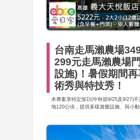
台南走馬瀨農場34
299元走馬瀨農場
設施)！暑假期間
術秀與特技秀！
本專案享特定假日(中秋節9/25及9/2
地120公頃，提供多樣遊樂設施、與小