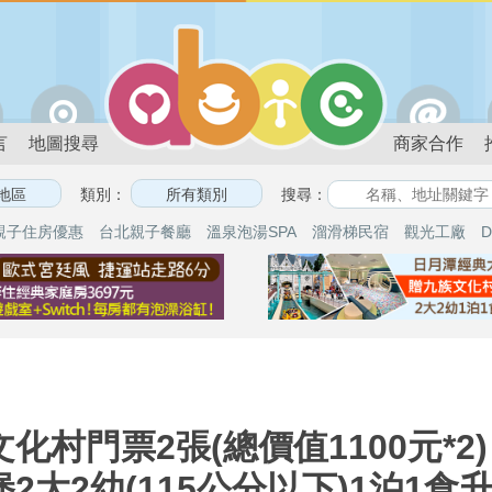
言
地圖搜尋
商家合作
類別：
搜尋：
親子住房優惠
台北親子餐廳
溫泉泡湯SPA
溜滑梯民宿
觀光工廠
D
村門票2張(總價值1100元*2)
2大2幼(115公分以下)1泊1