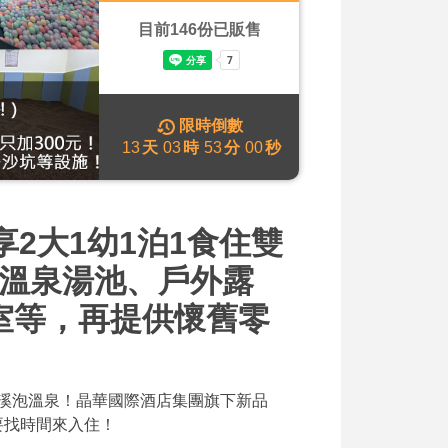
目前
146
份已販售
限時倒數
13
天
03
時
52
分
58
秒
享2大1幼1泊1食住雙
型溫泉湯池、戶外露
室等，再提供懷舊零
！來礁溪泡溫泉！晶華國際酒店集團旗下新品
要找時間來入住！