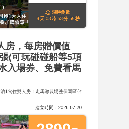
限時倒數
9
天
03
時
53
分
57
秒
4人房，每房贈價值
2張(可玩碰碰船等5項
水入場券、免費看馬
1幼1泊1食住雙人房！走馬瀨農場整個園區佔
建立時間：2026-07-20