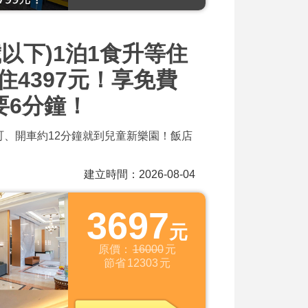
歲以下)1泊1食升等住
住4397元！享免費
要6分鐘！
、開車約12分鐘就到兒童新樂園！飯店
建立時間：2026-08-04
3697
元
原價：
16000
元
節省
12303
元