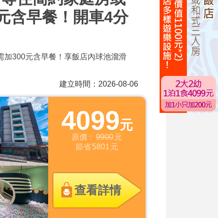
元含早餐！開車4分
只需加300元含早餐！享飯店內球池溜滑
建立時間：2026-08-06
4099
元
原價：
9900
元
節省
5801
元
查看詳情