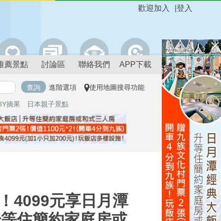
歡迎加入
|
登入
推薦景點
討論區
聯絡我們
APP下載
進階選項
使用地圖搜尋功能
IY摘果
日本親子景點
！4099元享日月潭
食升等住簡約家庭房或