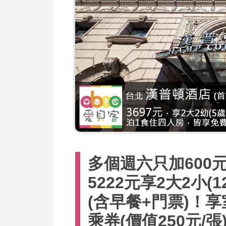
多個週六只加600元
5222元享2大2小
(含早餐+門票)！
乘券(價值250元/張