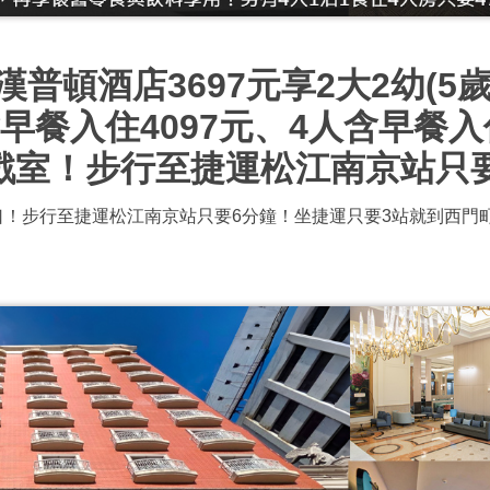
普頓酒店3697元享2大2幼(5
早餐入住4097元、4人含早餐入
戲室！步行至捷運松江南京站只
！步行至捷運松江南京站只要6分鐘！坐捷運只要3站就到西門町