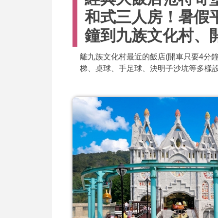
和式三人房！暑假平
鐘到九族文化村、
離九族文化村最近的飯店(開車只要4分鐘)
梯、桌球、手足球、決明子沙坑等多樣