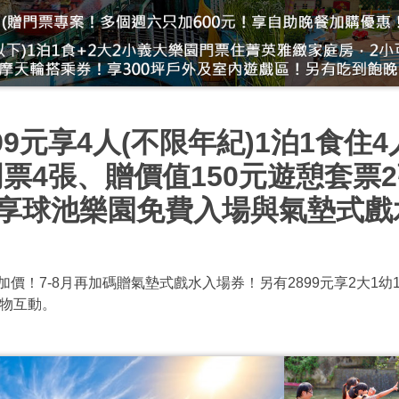
99元享4人(不限年紀)1泊1食住
門票4張、贈價值150元遊憩套票
再享球池樂園免費入場與氣墊式戲
7)不加價！7-8月再加碼贈氣墊式戲水入場券！另有2899元享2大
動物互動。