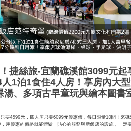
！捷絲旅-宜蘭礁溪館3099元起
享4人1泊1食住4人房！享房內大
裸湯、多項古早童玩與繪本圖書
 雙人房只要4599元，四人房只要6099元優惠價，每日限量10間
餐，用優惠的價格就能體驗，貼心的服務與新飯店的設施，一定