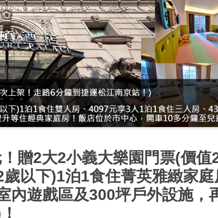
！贈2大2小義大樂園門票(價值2
(12歲以下)1泊1食住菁英雅緻家
享室內遊戲區及300坪戶外設施
)！