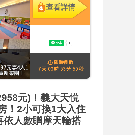
查看詳情
限時倒數
7
天
03
時
53
分
57
秒
958元)！義大天悅
庭房！2小可換1大入住
，再依人數贈摩天輪搭