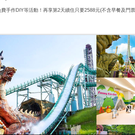
手作DIY等活動！再享第2天續住只要2588元(不含早餐及門