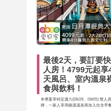
最後2天，要訂要快
人房！4799元起
天風呂、室內溫泉
食與飲料！
本專案享特定週六(08/29、09/05)
牌，一家人享用礁溪溫泉再加入住含早