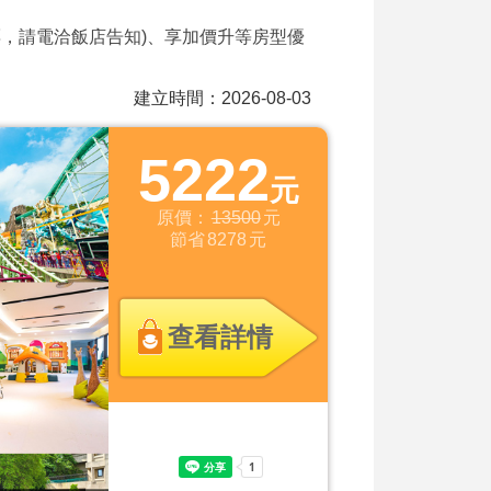
票，請電洽飯店告知)、享加價升等房型優
建立時間：2026-08-03
5222
元
原價：
13500
元
節省
8278
元
查看詳情