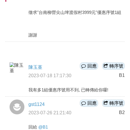
商家合作
徵求"台南柳營尖山埤渡假村3999元"優惠序號1組
推薦景點
謝謝
討論區
聯絡我們
回應
轉序號
陳玉堇
B1
2023-07-18 17:17:30
APP下載
我有多1組優惠序號用不到, 已轉傳給你囉!
回應
轉序號
gst1124
B2
2023-07-26 21:21:40
回給
@B1