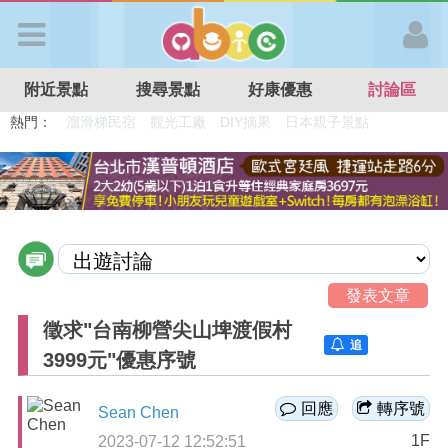
歡迎加入
附近景點
搜尋景點
好康優惠
討論區
APP登入
熱門：
溜滑梯民宿
觀光工廠
DIY摘果
日本親子景點
特色遊戲場
親子住房優惠
台北親子餐廳
溫泉泡湯SPA
首 頁
搜尋景點
好康優惠
發表文章
徵求"台南柳營尖山埤渡假村
追
最新消息
3999元"優惠序號
蹤
回應
轉序號
Sean Chen
最新留言
1F
2023-07-12 12:52:51