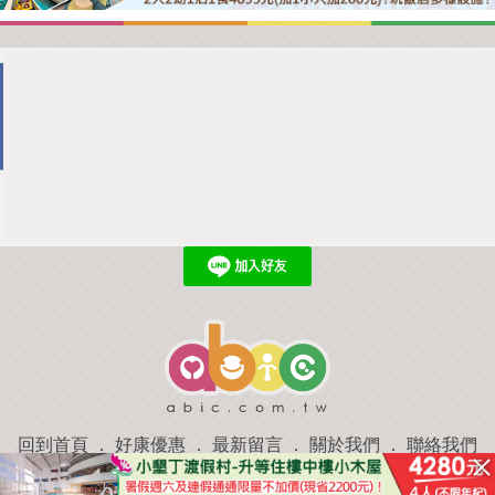
回到首頁
．
好康優惠
．
最新留言
．
關於我們
．
聯絡我們
部落格微件
．
商家合作
．
討論區
．
推薦景點
．
APP下載