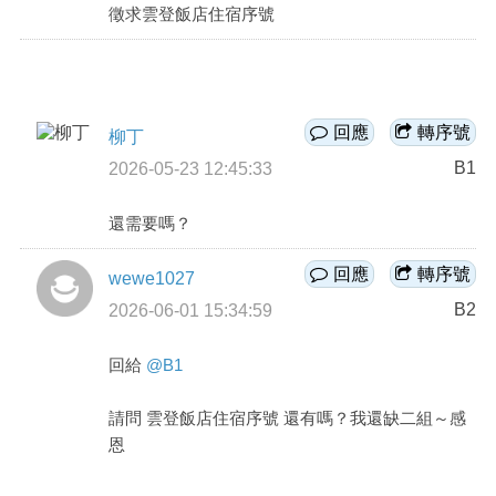
徵求雲登飯店住宿序號
商家合作
推薦景點
回應
轉序號
柳丁
B1
2026-05-23 12:45:33
討論區
還需要嗎？
聯絡我們
回應
轉序號
wewe1027
B2
2026-06-01 15:34:59
APP下載
回給
@B1
請問 雲登飯店住宿序號 還有嗎？我還缺二組～感
恩