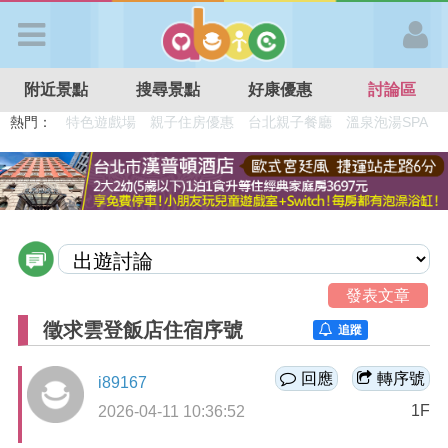
歡迎加入
附近景點
搜尋景點
好康優惠
討論區
APP登入
熱門：
特色遊戲場
親子住房優惠
台北親子餐廳
溫泉泡湯SPA
溜滑梯民宿
觀光工廠
DIY摘果
日本親子景點
首 頁
搜尋景點
好康優惠
發表文章
徵求雲登飯店住宿序號
追蹤
最新消息
回應
轉序號
i89167
1F
2026-04-11 10:36:52
最新留言