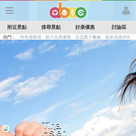
歡迎加入
附近景點
搜尋景點
好康優惠
討論區
APP登入
熱門：
特色遊戲場
親子住房優惠
台北親子餐廳
溫泉泡湯SPA
溜滑梯民宿
觀光工廠
DIY摘果
日本親子景點
首 頁
搜尋景點
好康優惠
最新消息
Tina
最新留言
Hsieh