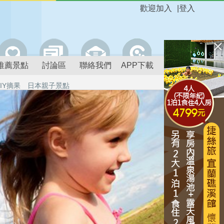
歡迎加入
|
登入
推薦景點
討論區
聯絡我們
APP下載
IY摘果
日本親子景點