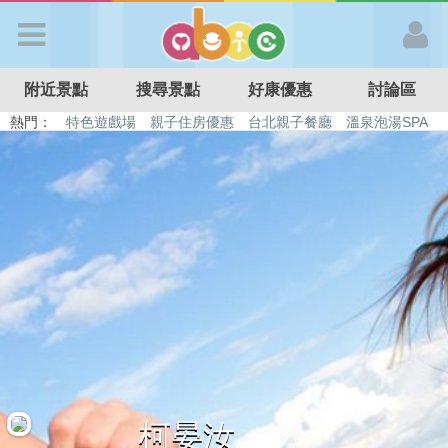
歡迎加入
附近景點
搜尋景點
好康優惠
討論區
APP登入
熱門：
特色遊戲場
親子住房優惠
台北親子餐廳
溫泉泡湯SPA
溜滑梯民宿
觀光工廠
DIY摘果
日本親子景點
首 頁
搜尋景點
好康優惠
最新消息
最新留言
柯晏汝