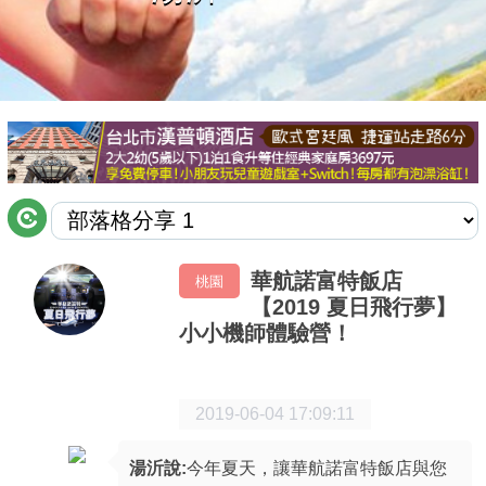
商家合作
推薦景點
討論區
聯絡我們
華航諾富特飯店
桃園
【2019 夏日飛行夢】
APP下載
小小機師體驗營！
2019-06-04 17:09:11
湯沂說:
今年夏天，讓華航諾富特飯店與您