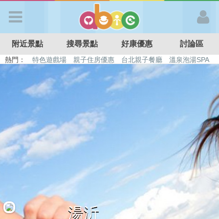
歡迎加入
附近景點
搜尋景點
好康優惠
討論區
APP登入
熱門：
特色遊戲場
親子住房優惠
台北親子餐廳
溫泉泡湯SPA
溜滑梯民宿
觀光工廠
DIY摘果
日本親子景點
首 頁
搜尋景點
好康優惠
最新消息
最新留言
湯沂