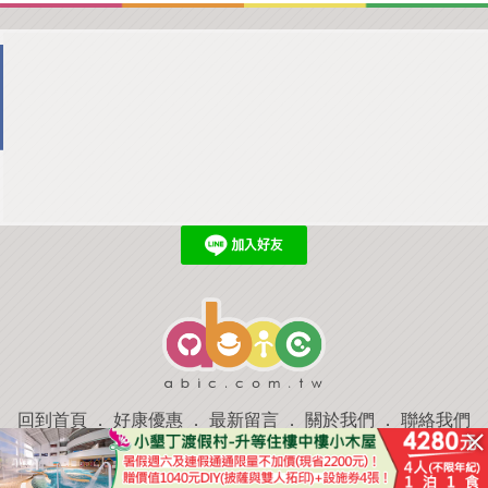
回到首頁
．
好康優惠
．
最新留言
．
關於我們
．
聯絡我們
部落格微件
．
商家合作
．
討論區
．
推薦景點
．
APP下載
羿磊資訊 服務條款&隱私權政策