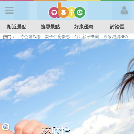
歡迎加入
附近景點
搜尋景點
好康優惠
討論區
APP登入
熱門：
特色遊戲場
親子住房優惠
台北親子餐廳
溫泉泡湯SPA
溜滑梯民宿
觀光工廠
DIY摘果
日本親子景點
首 頁
搜尋景點
好康優惠
最新消息
最新留言
林欣怡