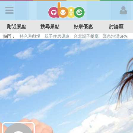
歡迎加入
附近景點
搜尋景點
好康優惠
討論區
APP登入
熱門：
特色遊戲場
親子住房優惠
台北親子餐廳
溫泉泡湯SPA
溜滑梯民宿
觀光工廠
DIY摘果
日本親子景點
首 頁
搜尋景點
好康優惠
最新消息
最新留言