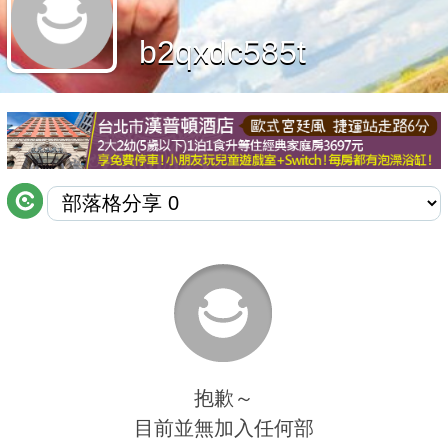
商家合作
b2qxdc585t
推薦景點
討論區
聯絡我們
APP下載
抱歉～
目前並無加入任何部