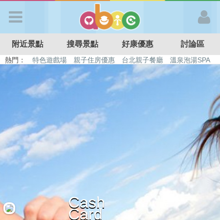
歡迎加入
附近景點
搜尋景點
好康優惠
討論區
APP登入
熱門：
特色遊戲場
親子住房優惠
台北親子餐廳
溫泉泡湯SPA
溜滑梯民宿
觀光工廠
DIY摘果
日本親子景點
首 頁
搜尋景點
好康優惠
最新消息
Cash
最新留言
Card