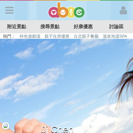
歡迎加入
附近景點
搜尋景點
好康優惠
討論區
APP登入
熱門：
特色遊戲場
親子住房優惠
台北親子餐廳
溫泉泡湯SPA
溜滑梯民宿
觀光工廠
DIY摘果
日本親子景點
首 頁
搜尋景點
好康優惠
最新消息
最新留言
Jj Chen