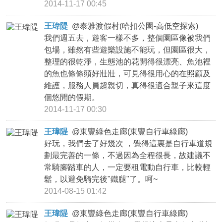
2014-11-17 00:45
王瑋隄
@
泰雅渡假村(哈扣公園-高低空探索)
我們週五去，遊客一樣不多，整個園區像被我們
包場，雖然有些遊樂設施不能玩，但園區很大，
整理的很乾淨，生態池的花開得很漂亮、魚池裡
的魚也條條頭好壯壯，可見得很用心的在照顧及
維護，服務人員超親切，真得很適合親子來這度
個悠閒的假期。
2014-11-17 00:30
王瑋隄
@
東豐綠色走廊(東豐自行車綠廊)
好玩，我們去了好幾次 ，覺得這裏是自行車道規
劃最完善的一條，不過因為全程很長，故建議不
常騎腳踏車的人，一定要租電動自行車，比較輕
鬆，以避免騎完後"鐵腿"了。呵~
2014-08-15 01:42
王瑋隄
@
東豐綠色走廊(東豐自行車綠廊)