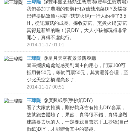
王瑋隄
@
豐年靈芝菇類生態農場(豐年生態農場)
我們參加了農場的套裝行程(菇菇泡菜DIY及蝶谷
巴特拼貼筆筒+採菇+菇菇火鍋)一行人約待了3.5
H，從認識菇的成長、採收菇菇、烹煮火鍋(菇菇
真得超新鮮的啦！)及DIY，大人小孩都玩得非常
開心，真得不虛此行。
2014-11-17 01:01
王瑋隄
@
星月天空夜景景觀餐廳
園區擺設處處能感受到園主的用心，門票100可
抵用餐50元，等於門票50元，其實還算合理，至
少比天空之橋漂亮多了。
2014-11-17 00:51
王瑋隄
@
廣興紙寮(手抄紙DIY)
看了大家的推薦，剛好夠麻吉有推出DIY套票，
故就跑去體驗了，果然，真得很不錯，真得強烈
建議要去玩的人，一定要親自嘗試手工抄紙(自已
做紙)DIY，才能體會其中的樂趣。