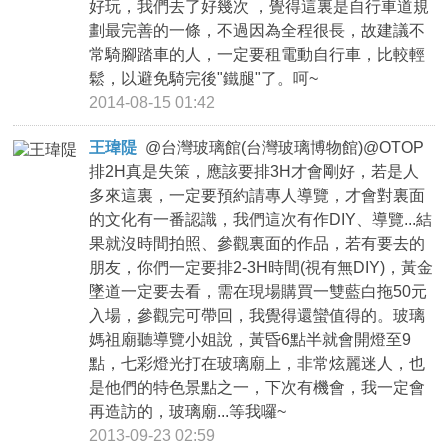
好玩，我們去了好幾次 ，覺得這裏是自行車道規
劃最完善的一條，不過因為全程很長，故建議不
常騎腳踏車的人，一定要租電動自行車，比較輕
鬆，以避免騎完後"鐵腿"了。呵~
2014-08-15 01:42
王瑋隄
@
台灣玻璃館(台灣玻璃博物館)@OTOP
排2H真是失策，應該要排3H才會剛好，若是人
多來這裏，一定要預約請專人導覽，才會對裏面
的文化有一番認識，我們這次有作DIY、導覽...結
果就沒時間拍照、參觀裏面的作品，若有要去的
朋友，你們一定要排2-3H時間(視有無DIY)，黃金
墜道一定要去看，需在現場購買一雙藍白拖50元
入場，參觀完可帶回，我覺得還蠻值得的。玻璃
媽祖廟聽導覽小姐說，黃昏6點半就會開燈至9
點，七彩燈光打在玻璃廟上，非常炫麗迷人，也
是他們的特色景點之一，下次有機會，我一定會
再造訪的，玻璃廟...等我囉~
2013-09-23 02:59