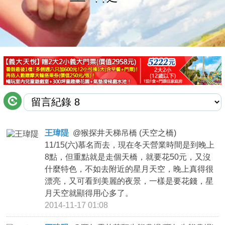
商家合作
推薦景點
討論區
聯絡我們
王瑋隄
@
猴探井天梯吊橋 (天空之橋)
11/15(六)慕名而去，現在冬天營業時間是到晚上
APP下載
8點，但重點就是走個天橋，就要花50元，又沒
什麼特色，不如去附近的星月天空，晚上真得很
漂亮，又可看到美麗的夜景，一樣是要花錢，星
月天空就顯得用心多了。
2014-11-17 01:08