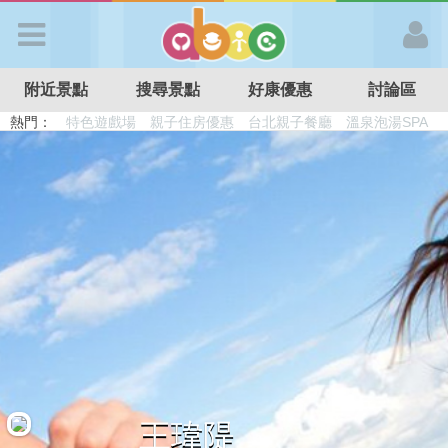
歡迎加入
附近景點
搜尋景點
好康優惠
討論區
APP登入
熱門：
溜滑梯民宿
觀光工廠
DIY摘果
日本親子景點
特色遊戲場
親子住房優惠
台北親子餐廳
溫泉泡湯SPA
首 頁
搜尋景點
好康優惠
最新消息
最新留言
王瑋隄