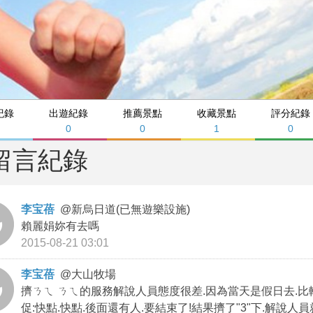
紀錄
出遊紀錄
推薦景點
收藏景點
評分紀錄
0
0
1
0
留言紀錄
李宝蓓
@
新烏日道(已無遊樂設施)
賴麗娟妳有去嗎
2015-08-21 03:01
李宝蓓
@
大山牧場
擠ㄋㄟ ㄋㄟ的服務解說人員態度很差.因為當天是假日去.比
促:快點.快點.後面還有人.要結束了!結果擠了"3"下.解說人員就