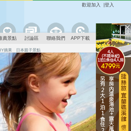
歡迎加入
|
登入
推薦景點
討論區
聯絡我們
APP下載
IY摘果
日本親子景點