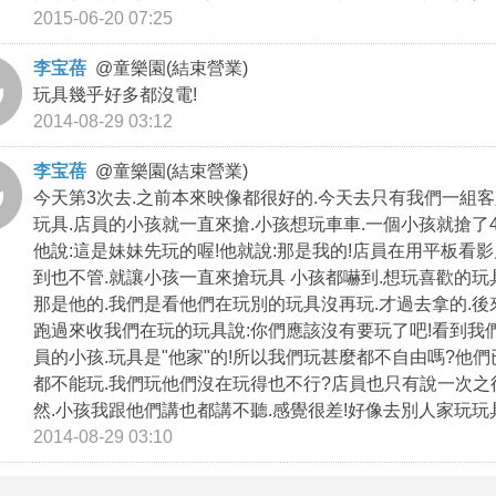
2015-06-20 07:25
李宝蓓
@
童樂園(結束營業)
玩具幾乎好多都沒電!
2014-08-29 03:12
李宝蓓
@
童樂園(結束營業)
今天第3次去.之前本來映像都很好的.今天去只有我們一組客
玩具.店員的小孩就一直來搶.小孩想玩車車.一個小孩就搶了4.
他說:這是妹妹先玩的喔!他就說:那是我的!店員在用平板看
到也不管.就讓小孩一直來搶玩具 小孩都嚇到.想玩喜歡的
那是他的.我們是看他們在玩別的玩具沒再玩.才過去拿的.後
跑過來收我們在玩的玩具說:你們應該沒有要玩了吧!看到我
員的小孩.玩具是"他家"的!所以我們玩甚麼都不自由嗎?他
都不能玩.我們玩他們沒在玩得也不行?店員也只有說一次之
然.小孩我跟他們講也都講不聽.感覺很差!好像去別人家玩玩具
2014-08-29 03:10