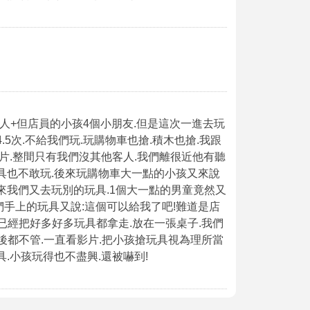
人+但店員的小孩4個小朋友.但是這次一進去玩
5次.不給我們玩.玩購物車也搶.積木也搶.我跟
影片.整間只有我們沒其他客人.我們離很近他有聽
玩具也不敢玩.後來玩購物車大一點的小孩又來說
來我們又去玩別的玩具.1個大一點的男童竟然又
們手上的玩具又說:這個可以給我了吧!難道是店
們已經把好多好多玩具都拿走.放在一張桌子.我們
後都不管.一直看影片.把小孩搶玩具視為理所當
.小孩玩得也不盡興.還被嚇到!