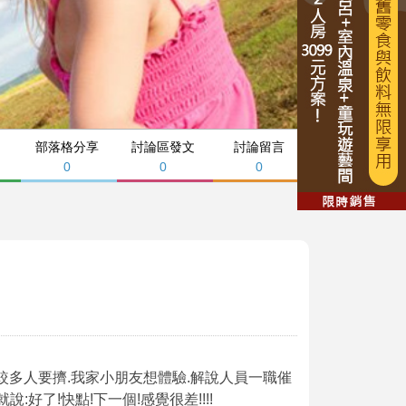
部落格分享
討論區發文
討論留言
0
0
0
較多人要擠.我家小朋友想體驗.解說人員一職催
說:好了!快點!下一個!感覺很差!!!!