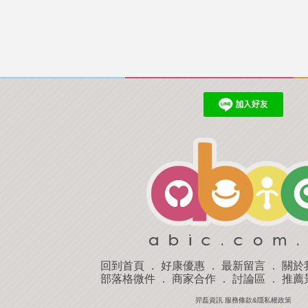
回到首頁
．
好康優惠
．
最新留言
．
關於
部落格微件
．
商家合作
．
討論區
．
推薦
羿磊資訊 服務條款&隱私權政策