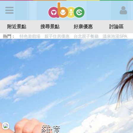
歡迎加入
附近景點
搜尋景點
好康優惠
討論區
APP登入
熱門：
特色遊戲場
親子住房優惠
台北親子餐廳
溫泉泡湯SPA
溜滑梯民宿
觀光工廠
DIY摘果
日本親子景點
首 頁
搜尋景點
好康優惠
最新消息
最新留言
羅億