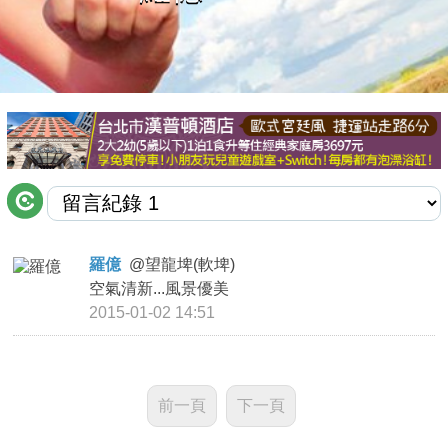
商家合作
推薦景點
討論區
聯絡我們
羅億
@
望龍埤(軟埤)
空氣清新...風景優美
APP下載
2015-01-02 14:51
前一頁
下一頁