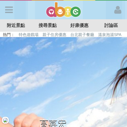
歡迎加入
附近景點
搜尋景點
好康優惠
討論區
APP登入
熱門：
特色遊戲場
親子住房優惠
台北親子餐廳
溫泉泡湯SPA
溜滑梯民宿
觀光工廠
DIY摘果
日本親子景點
首 頁
搜尋景點
好康優惠
最新消息
最新留言
高嘉宏