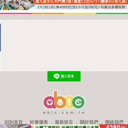
回到首頁
．
好康優惠
．
最新留言
．
關於我們
．
聯絡我們
部落格微件
．
商家合作
．
討論區
．
推薦景點
．
APP下載