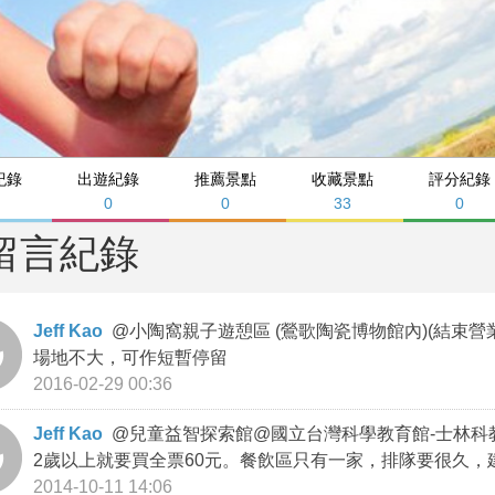
紀錄
出遊紀錄
推薦景點
收藏景點
評分紀錄
0
0
33
0
留言紀錄
Jeff Kao
@
小陶窩親子遊憩區 (鶯歌陶瓷博物館內)(結束營
場地不大，可作短暫停留
2016-02-29 00:36
Jeff Kao
@
兒童益智探索館@國立台灣科學教育館-士林科教
2歲以上就要買全票60元。餐飲區只有一家，排隊要很久，
2014-10-11 14:06