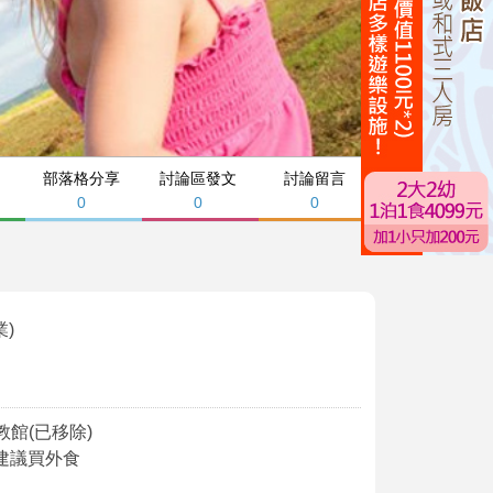
部落格分享
討論區發文
討論留言
0
0
0
業)
館(已移除)
建議買外食