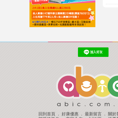
回到首頁
．
好康優惠
．
最新留言
．
關於