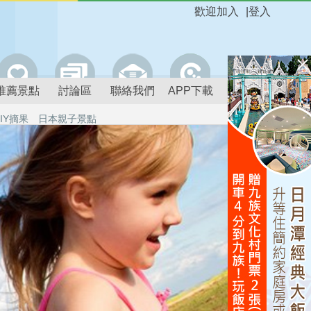
歡迎加入
|
登入
推薦景點
討論區
聯絡我們
APP下載
IY摘果
日本親子景點