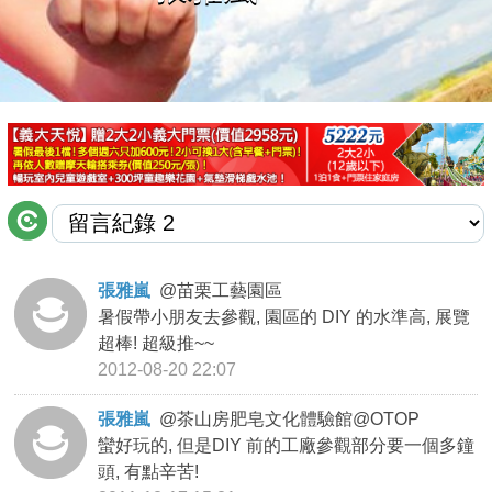
商家合作
推薦景點
討論區
聯絡我們
張雅嵐
@
苗栗工藝園區
暑假帶小朋友去參觀, 園區的 DIY 的水準高, 展覽
APP下載
超棒! 超級推~~
2012-08-20 22:07
張雅嵐
@
茶山房肥皂文化體驗館@OTOP
蠻好玩的, 但是DIY 前的工廠參觀部分要一個多鐘
頭, 有點辛苦!