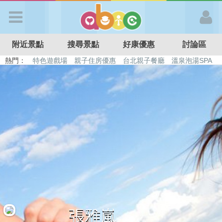
歡迎加入
附近景點
搜尋景點
好康優惠
討論區
APP登入
熱門：
特色遊戲場
親子住房優惠
台北親子餐廳
溫泉泡湯SPA
溜滑梯民宿
觀光工廠
DIY摘果
日本親子景點
首 頁
搜尋景點
好康優惠
最新消息
最新留言
張雅嵐