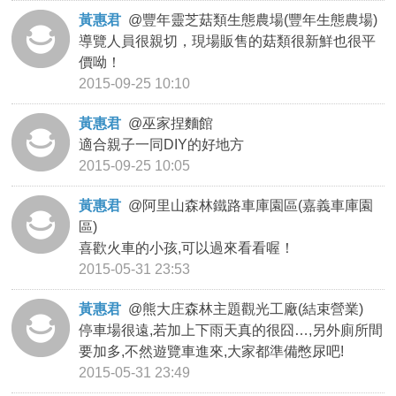
黃惠君
@
豐年靈芝菇類生態農場(豐年生態農場)
導覽人員很親切，現場販售的菇類很新鮮也很平
價呦！
2015-09-25 10:10
黃惠君
@
巫家捏麵館
適合親子一同DIY的好地方
2015-09-25 10:05
黃惠君
@
阿里山森林鐵路車庫園區(嘉義車庫園
區)
喜歡火車的小孩,可以過來看看喔！
2015-05-31 23:53
黃惠君
@
熊大庄森林主題觀光工廠(結束營業)
停車場很遠,若加上下雨天真的很囧…,另外廁所間
要加多,不然遊覽車進來,大家都準備憋尿吧!
2015-05-31 23:49