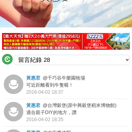
商家合作
推薦景點
討論區
聯絡我們
黃惠君
@
千巧谷牛樂園牧場
可近距離看到牛隻喔！
APP下載
2016-04-02 18:37
黃惠君
@
台灣穀堡(原中興穀堡稻米博物館)
適合親子DIY的地方，讚
2016-04-02 18:35