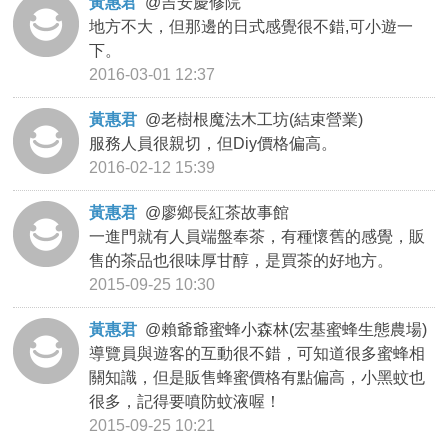
黃惠君
@
吉安慶修院
地方不大，但那邊的日式感覺很不錯,可小遊一
下。
2016-03-01 12:37
黃惠君
@
老樹根魔法木工坊(結束營業)
服務人員很親切，但Diy價格偏高。
2016-02-12 15:39
黃惠君
@
廖鄉長紅茶故事館
一進門就有人員端盤奉茶，有種懷舊的感覺，販
售的茶品也很味厚甘醇，是買茶的好地方。
2015-09-25 10:30
黃惠君
@
賴爺爺蜜蜂小森林(宏基蜜蜂生態農場)
導覽員與遊客的互動很不錯，可知道很多蜜蜂相
關知識，但是販售蜂蜜價格有點偏高，小黑蚊也
很多，記得要噴防蚊液喔！
2015-09-25 10:21