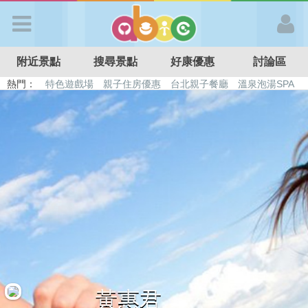
歡迎加入
附近景點
搜尋景點
好康優惠
討論區
APP登入
熱門：
特色遊戲場
親子住房優惠
台北親子餐廳
溫泉泡湯SPA
溜滑梯民宿
觀光工廠
DIY摘果
日本親子景點
首 頁
搜尋景點
好康優惠
最新消息
最新留言
黃惠君