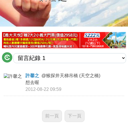
商家合作
推薦景點
討論區
聯絡我們
許馨之
@
猴探井天梯吊橋 (天空之橋)
想去喔
APP下載
2012-08-22 09:59
前一頁
下一頁