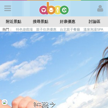
歡迎加入
附近景點
搜尋景點
好康優惠
討論區
APP登入
熱門：
特色遊戲場
親子住房優惠
台北親子餐廳
溫泉泡湯SPA
溜滑梯民宿
觀光工廠
DIY摘果
日本親子景點
首 頁
搜尋景點
好康優惠
最新消息
最新留言
許馨之