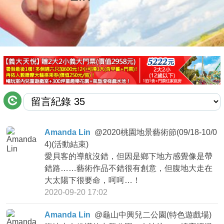
商家合作
推薦景點
討論區
聯絡我們
Amanda Lin
@
2020桃園地景藝術節(09/18-10/0
4)(活動結束)
APP下載
愛貝客的導航沒錯，但因是鄉下地方感覺像是帶
錯路……藝術作品不錯很有創意，但腹地大走在
大太陽下很要命，呵呵…！
2020-09-20 17:02
Amanda Lin
@
龜山中興兒二公園(特色遊戲場)