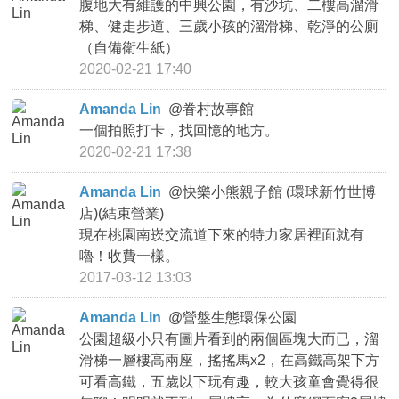
腹地大有維護的中興公園，有沙坑、二樓高溜滑
梯、健走步道、三歲小孩的溜滑梯、乾淨的公廁
（自備衛生紙）
2020-02-21 17:40
Amanda Lin
@
眷村故事館
一個拍照打卡，找回憶的地方。
2020-02-21 17:38
Amanda Lin
@
快樂小熊親子館 (環球新竹世博
店)(結束營業)
現在桃園南崁交流道下來的特力家居裡面就有
嚕！收費一樣。
2017-03-12 13:03
Amanda Lin
@
營盤生態環保公園
公園超級小只有圖片看到的兩個區塊大而已，溜
滑梯一層樓高兩座，搖搖馬x2，在高鐵高架下方
可看高鐵，五歲以下玩有趣，較大孩童會覺得很