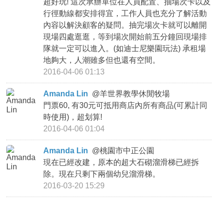
超好玩! 這次承辦單位在人員配置、抽場次卡以及
行徑動線都安排得宜，工作人員也充分了解活動
內容以解決顧客的疑問。抽完場次卡就可以離開
現場四處逛逛，等到場次開始前五分鐘回現場排
隊就一定可以進入。(如迪士尼樂園玩法) 承租場
地夠大，人潮雖多但也還有空間。
2016-04-06 01:13
Amanda Lin
@
羊世界教學休閒牧場
門票60, 有30元可抵用商店內所有商品(可累計同
時使用)，超划算!
2016-04-06 01:04
Amanda Lin
@
桃園市中正公園
現在已經改建，原本的超大石砌溜滑梯已經拆
除。現在只剩下兩個幼兒溜滑梯。
2016-03-20 15:29