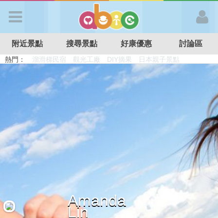
歡迎加入
附近景點
搜尋景點
好康優惠
討論區
APP登入
熱門：
溜滑梯民宿
觀光工廠
DIY摘果
日本親子景點
特色遊戲場
親子住房優惠
台北親子餐廳
溫泉泡湯SPA
首 頁
搜尋景點
好康優惠
最新消息
Amanda
最新留言
Lin