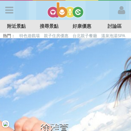
歡迎加入
附近景點
搜尋景點
好康優惠
討論區
APP登入
熱門：
特色遊戲場
親子住房優惠
台北親子餐廳
溫泉泡湯SPA
溜滑梯民宿
觀光工廠
DIY摘果
日本親子景點
首 頁
搜尋景點
好康優惠
最新消息
最新留言
徐雅萱