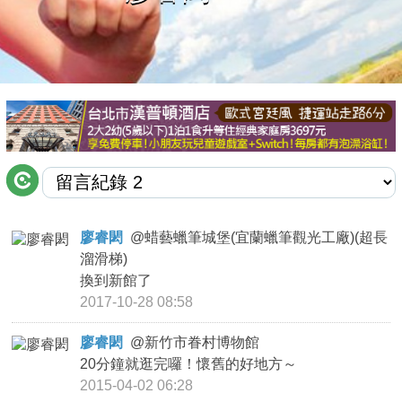
商家合作
推薦景點
討論區
聯絡我們
廖睿閎
@
蜡藝蠟筆城堡(宜蘭蠟筆觀光工廠)(超長
溜滑梯)
APP下載
換到新館了
2017-10-28 08:58
廖睿閎
@
新竹市眷村博物館
20分鐘就逛完囉！懷舊的好地方～
2015-04-02 06:28