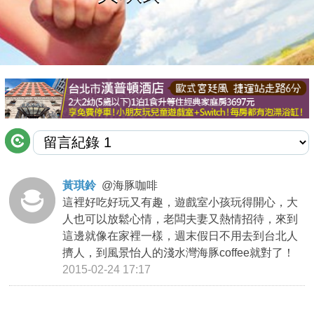
商家合作
推薦景點
討論區
聯絡我們
黃琪鈴
@
海豚咖啡
這裡好吃好玩又有趣，遊戲室小孩玩得開心，大
APP下載
人也可以放鬆心情，老闆夫妻又熱情招待，來到
這邊就像在家裡一樣，週末假日不用去到台北人
擠人，到風景怡人的淺水灣海豚coffee就對了！
2015-02-24 17:17