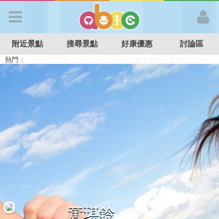
歡迎加入
附近景點
搜尋景點
好康優惠
討論區
APP登入
熱門：
溜滑梯民宿
觀光工廠
DIY摘果
日本親子景點
特色遊戲場
親子住房優惠
台北親子餐廳
溫泉泡湯SPA
首 頁
搜尋景點
好康優惠
最新消息
最新留言
黃琪鈴