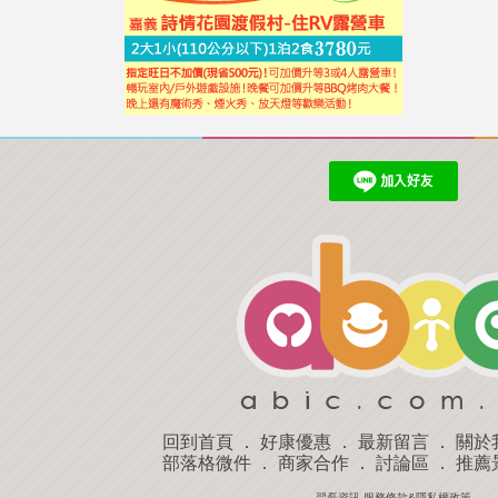
回到首頁
．
好康優惠
．
最新留言
．
關於
部落格微件
．
商家合作
．
討論區
．
推薦
羿磊資訊 服務條款&隱私權政策