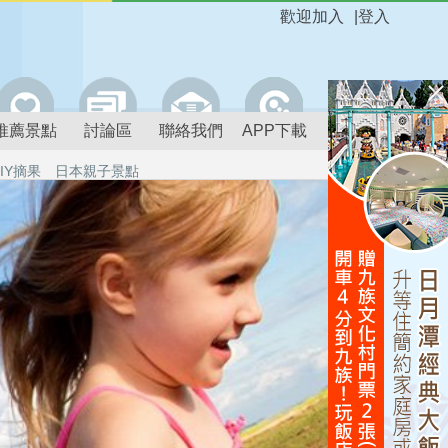
歡迎加入
|
登入
推薦景點
討論區
聯絡我們
APP下載
IY摘果
日本親子景點