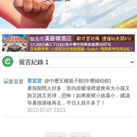
商家合作
推薦景點
討論區
聯絡我們
姜宜君
@
中壢五權親子館(中壢婦幼館)
暑假期間人好多，室內游樂場裡還會有大小孩又
APP下載
跑又跳又丟球，恐怖！如果家裡小孩還小，建議
等暑假過後再去，平日人就不多了！
2012-07-07 23:21