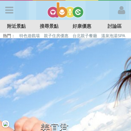
歡迎加入
附近景點
搜尋景點
好康優惠
討論區
APP登入
熱門：
特色遊戲場
親子住房優惠
台北親子餐廳
溫泉泡湯SPA
溜滑梯民宿
觀光工廠
DIY摘果
日本親子景點
首 頁
搜尋景點
好康優惠
最新消息
最新留言
姜宜君