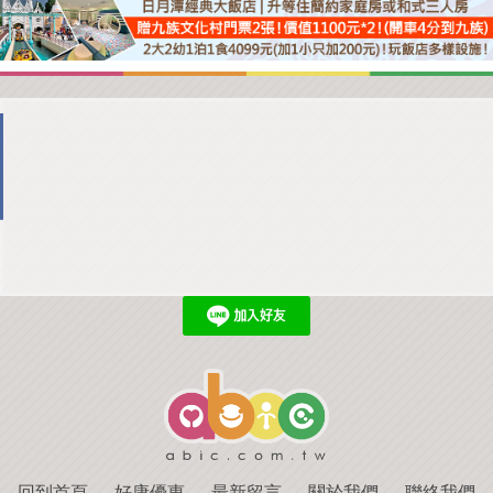
回到首頁
．
好康優惠
．
最新留言
．
關於我們
．
聯絡我們