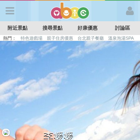
歡迎加入
附近景點
搜尋景點
好康優惠
討論區
APP登入
熱門：
特色遊戲場
親子住房優惠
台北親子餐廳
溫泉泡湯SPA
溜滑梯民宿
觀光工廠
DIY摘果
日本親子景點
首 頁
搜尋景點
好康優惠
最新消息
最新留言
李媛媛