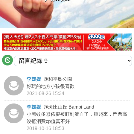
商家合作
推薦景點
討論區
聯絡我們
李媛媛
@
和平島公園
好玩的地方小孩很喜歡
APP下載
2021-08-26 15:34
李媛媛
@
斑比山丘 Bambi Land
小黑蚊多恐佈腳被叮到流血了，腫起來，門票高
沒抵消費cp值真不好
2019-10-16 18:53