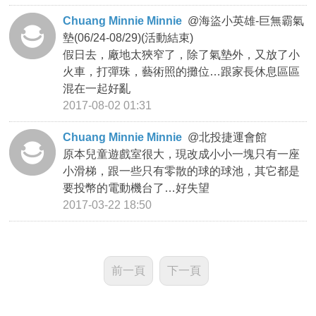
Chuang Minnie Minnie
@
海盜小英雄-巨無霸氣
墊(06/24-08/29)(活動結束)
假日去，廠地太狹窄了，除了氣墊外，又放了小
火車，打彈珠，藝術照的攤位…跟家長休息區區
混在一起好亂
2017-08-02 01:31
Chuang Minnie Minnie
@
北投捷運會館
原本兒童遊戲室很大，現改成小小一塊只有一座
小滑梯，跟一些只有零散的球的球池，其它都是
要投幣的電動機台了…好失望
2017-03-22 18:50
前一頁
下一頁