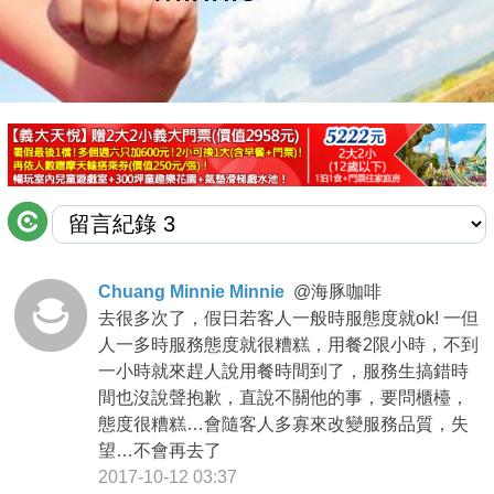
商家合作
推薦景點
討論區
聯絡我們
Chuang Minnie Minnie
@
海豚咖啡
去很多次了，假日若客人一般時服態度就ok! 一但
APP下載
人一多時服務態度就很糟糕，用餐2限小時，不到
一小時就來趕人說用餐時間到了，服務生搞錯時
間也沒說聲抱歉，直說不關他的事，要問櫃檯，
態度很糟糕…會隨客人多寡來改變服務品質，失
望…不會再去了
2017-10-12 03:37