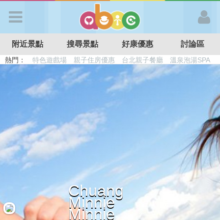
歡迎加入
附近景點
搜尋景點
好康優惠
討論區
APP登入
熱門：
特色遊戲場
親子住房優惠
台北親子餐廳
溫泉泡湯SPA
溜滑梯民宿
觀光工廠
DIY摘果
日本親子景點
首 頁
搜尋景點
好康優惠
最新消息
Chuang
Minnie
最新留言
Minnie