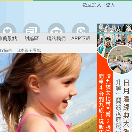
歡迎加入
|
登入
推薦景點
討論區
聯絡我們
APP下載
IY摘果
日本親子景點