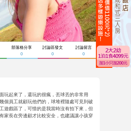
部落格分享
討論區發文
討論留言
0
0
0
面玩起來了，還玩的很瘋，丟球丟的非常用
幾個員工就顧玩他們的，球堆裡隨處可見到破
工遊戲區了，可惜的是我當時沒有拍下來，但
有家長在旁邊顧才比較安全，也建議讓小孩穿