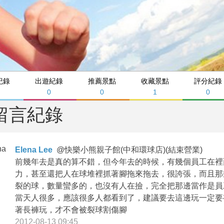
紀錄
出遊紀錄
推薦景點
收藏景點
評分紀錄
0
0
1
0
留言紀錄
Elena Lee
@
快樂小熊親子館(中和環球店)(結束營業)
前幾年去是真的算不錯，但今年去的時候，有幾個員工在裡
力，甚至還把人在球堆裡抓著腳拖來拖去，很誇張，而且那
裂的球，數量蠻多的，也沒有人在撿，完全把那邊當作是員
當天人很多，應該很多人都看到了，建議要去這邊玩一定要
著長褲玩，才不會被裂球割傷腳
2012-08-13 09:45