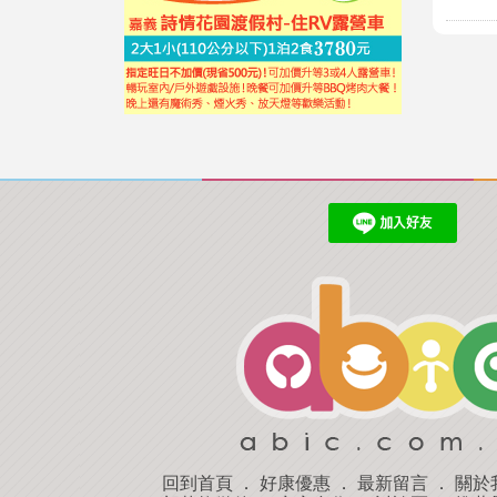
回到首頁
．
好康優惠
．
最新留言
．
關於