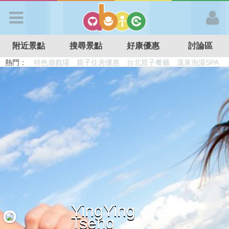
歡迎加入
附近景點
搜尋景點
好康優惠
討論區
APP登入
熱門：
溜滑梯民宿
觀光工廠
DIY摘果
日本親子景點
特色遊戲場
親子住房優惠
台北親子餐廳
溫泉泡湯SPA
首 頁
搜尋景點
好康優惠
最新消息
YingYing
最新留言
Tseng