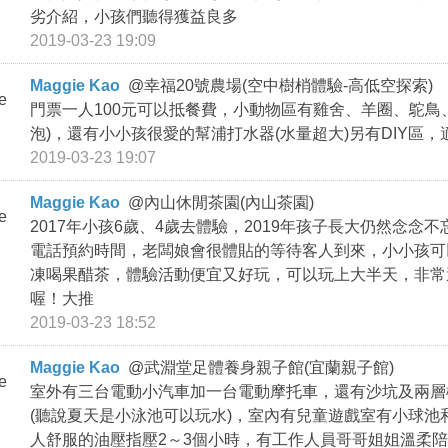
劣介紹，小孩們聽得獲益良多
2019-03-23 19:09
Maggie Kao
@
幸福20號農場(空中樹梢體驗-高低空探索)
門票一人100元可以抵餐費，小動物區有雞舍、羊圈、鴕鳥
泡)，還有小小孩很愛的幫浦打水器(水量超大)另有DIY區
2019-03-23 19:07
Maggie Kao
@
內山休閒茶園(內山茶園)
2017年小孩6歲、4歲去體驗，2019年孩子長大仍然念念
電話預約時間，老闆娘會很體貼的等待客人到來，小小孩可
凍喝果醋茶，體驗活動便宜又好玩，可以玩上大半天，非常
喔！大推
2019-03-23 18:52
Maggie Kao
@
武淵堂足體養身親子館(宜蘭親子館)
室外有三台電動小汽車加一台電動摩托車，還有沙坑及兩層
(聽說夏天是小泳池可以玩水)，室內有兒童遊戲室有小球池
人舒服的油壓指壓2～3個小時，有工作人員哥哥姐姐溫柔