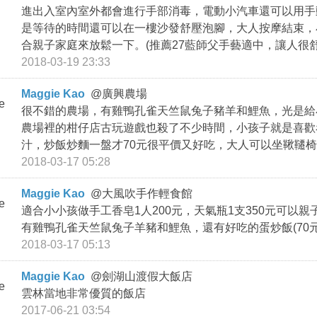
進出入室內室外都會進行手部消毒，電動小汽車還可以用手
是等待的時間還可以在一樓沙發舒壓泡腳，大人按摩結束，
合親子家庭來放鬆一下。(推薦27藍師父手藝適中，讓人很舒
2018-03-19 23:33
Maggie Kao
@
廣興農場
很不錯的農場，有雞鴨孔雀天竺鼠兔子豬羊和鯉魚，光是給
農場裡的柑仔店古玩遊戲也殺了不少時間，小孩子就是喜歡
汁，炒飯炒麵一盤才70元很平價又好吃，大人可以坐鞦韆椅
2018-03-17 05:28
Maggie Kao
@
大風吹手作輕食館
適合小小孩做手工香皂1人200元，天氣瓶1支350元可以
有雞鴨孔雀天竺鼠兔子羊豬和鯉魚，還有好吃的蛋炒飯(70
2018-03-17 05:13
Maggie Kao
@
劍湖山渡假大飯店
雲林當地非常優質的飯店
2017-06-21 03:54