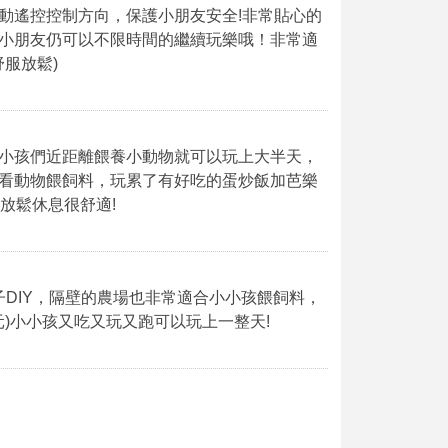
動遙控控制方向，保護小朋友安全!非常貼心的
小朋友仍可以不限時間的繼續玩樂哦！非常適
服放鬆)
小孩們近距離餵養小動物就可以玩上大半天，
看動物餵飼料，玩累了有好吃的蛋炒飯加芭樂
放鬆休息很舒適!
親子DIY，隔壁的農場也非常適合小小孩餵飼料，
元)小小孩又吃又玩又跑可以玩上一整天!