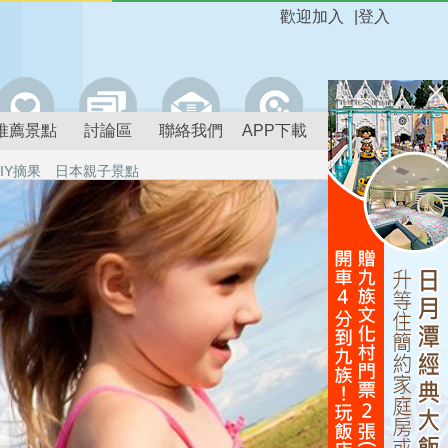
歡迎加入
|
登入
推薦景點
討論區
聯絡我們
APP下載
IY摘果
日本親子景點