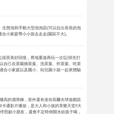
、生態池和手動大型泡泡區(可以拉出長長的泡
，適合小家庭帶小小孩去走走(園區不大)。
不忘採茶美好回憶，舊地重遊再玩一次!記得先打
以自己在茶園摘茶葉、洗茶葉、炸茶葉、吃茶
適合小家庭以及國小、幼兒園小孩一起來體驗
樓高的溜滑梯，室外還有迷你高爾夫球遊戲區
和卡通影片播放，是大人和小孩的享樂天堂!!大
陪伴照顧小朋友，還會不定時倒開水給孩子喝，