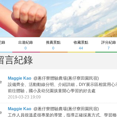
紀錄
出遊紀錄
推薦景點
收藏景點
評分紀錄
2
0
0
44
7
留言紀錄
Maggie Kao
@
蔥仔寮體驗農場(蔥仔寮田園民宿)
設備齊全、活動動線分明、介紹詳細，DIY展示區相當用心
前往體驗，國小及幼兒園孩童開心學習的好去處
2019-03-23 19:09
Maggie Kao
@
蔥仔寮體驗農場(蔥仔寮田園民宿)
工作人員很溫柔很專業的導覽，指導正確採蔥方式、學習種