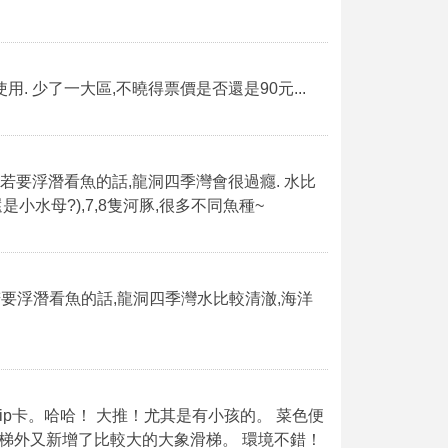
用. 少了一大區,不曉得票價是否還是90元...
若要浮潛看魚的話,龍洞四季灣會很過癮. 水比
小水母?),7,8隻河豚,很多不同魚種~
人若要浮潛看魚的話,龍洞四季灣水比較清澈,海洋
p卡。哈哈！ 大推！尤其是有小孩的。 菜色便
梯外又新增了比較大的大象滑梯。 環境不錯！