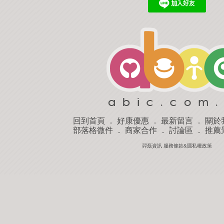
回到首頁
．
好康優惠
．
最新留言
．
關於
部落格微件
．
商家合作
．
討論區
．
推薦
羿磊資訊 服務條款&隱私權政策