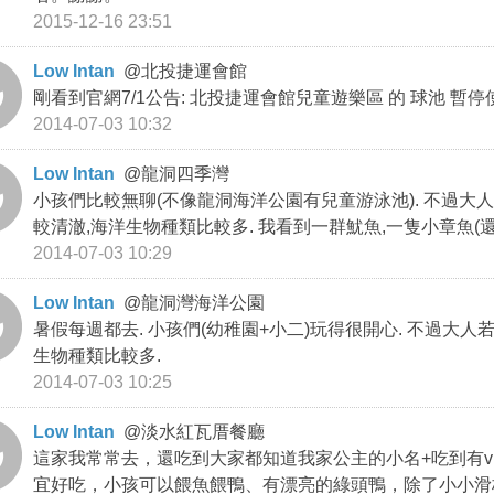
2015-12-16 23:51
Low Intan
@
北投捷運會館
剛看到官網7/1公告: 北投捷運會館兒童遊樂區 的 球池 暫停使
2014-07-03 10:32
Low Intan
@
龍洞四季灣
小孩們比較無聊(不像龍洞海洋公園有兒童游泳池). 不過大人
較清澈,海洋生物種類比較多. 我看到一群魷魚,一隻小章魚(還是
2014-07-03 10:29
Low Intan
@
龍洞灣海洋公園
暑假每週都去. 小孩們(幼稚園+小二)玩得很開心. 不過大
生物種類比較多.
2014-07-03 10:25
Low Intan
@
淡水紅瓦厝餐廳
這家我常常去，還吃到大家都知道我家公主的小名+吃到有vi
宜好吃，小孩可以餵魚餵鴨、有漂亮的綠頭鴨，除了小小滑