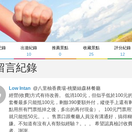
紀錄
出遊紀錄
推薦景點
收藏景點
評分紀錄
10
0
25
12
留言紀錄
Low Intan
@
八里柚香農場-桃樂絲森林餐廳
經營(收費)方式有待改善。 低消100元，但似乎低於100元
套餐最多只能抵100元，剩餘390要額外付，縱使手上還
點用所有門票抵掉之後，多出的再付現金）。 100元門票用
就只能抵50元。。。售票口跟餐廳人員沒有溝通好，搞得
嫌。不知道有沒有人有類似經驗？。。。 希望認真檢討收
者。謝謝。