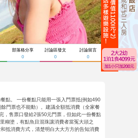
部落格分享
討論區發文
討論留言
0
0
0
的餐點。 一份餐點只能用一張入門票抵(例如490
有剩餘門票也不能動）。建議全額抵消費（全家餐
完，售票口發給2張50元門票，但如此一份餐點
糊里糊塗，有點魚目混珠讓消費者當冤大頭之
費和抵消費方式，清楚明白大大方方的告知消費