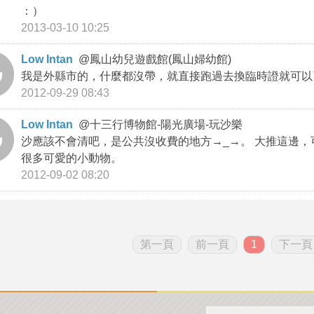
：）
2013-03-10 10:25
Low Intan
@
鳳山幼兒遊戲館(鳳山婦幼館)
我是外縣市的，什麼都沒帶，就直接跑過去換臨時證就可以
2012-09-29 08:43
Low Intan
@
十三行博物館-陽光廣場-玩沙樂
沙應該不會清吧，是公共沒收費的地方→_→。 大推這邊
很多可愛的小動物。
2012-09-02 08:20
第一頁
前一頁
1
下一頁