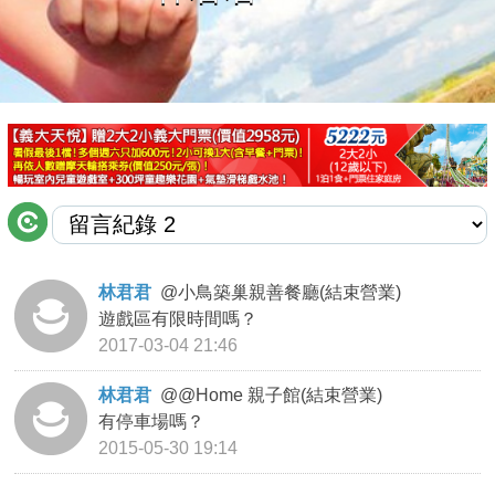
商家合作
推薦景點
討論區
聯絡我們
林君君
@
小鳥築巢親善餐廳(結束營業)
遊戲區有限時間嗎？
APP下載
2017-03-04 21:46
林君君
@
@Home 親子館(結束營業)
有停車場嗎？
2015-05-30 19:14