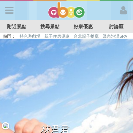
歡迎加入
附近景點
搜尋景點
好康優惠
討論區
APP登入
熱門：
特色遊戲場
親子住房優惠
台北親子餐廳
溫泉泡湯SPA
溜滑梯民宿
觀光工廠
DIY摘果
日本親子景點
首 頁
搜尋景點
好康優惠
最新消息
最新留言
林君君