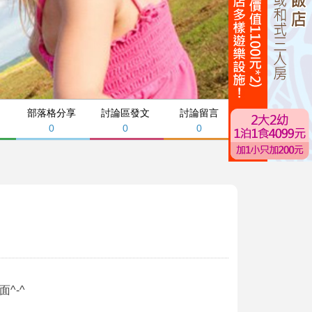
部落格分享
討論區發文
討論留言
0
0
0
面^-^