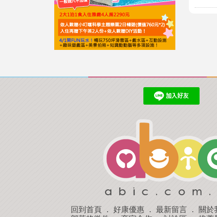
回到首頁
．
好康優惠
．
最新留言
．
關於