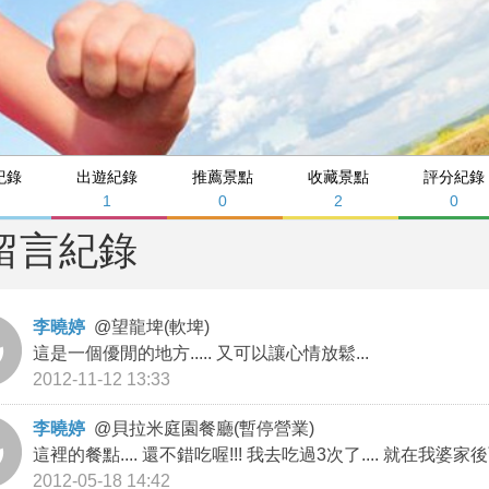
紀錄
出遊紀錄
推薦景點
收藏景點
評分紀錄
1
0
2
0
留言紀錄
李曉婷
@
望龍埤(軟埤)
這是一個優閒的地方..... 又可以讓心情放鬆...
2012-11-12 13:33
李曉婷
@
貝拉米庭園餐廳(暫停營業)
這裡的餐點.... 還不錯吃喔!!! 我去吃過3次了.... 就在我婆家後
2012-05-18 14:42