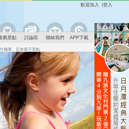
歡迎加入
|
登入
推薦景點
討論區
聯絡我們
APP下載
IY摘果
日本親子景點