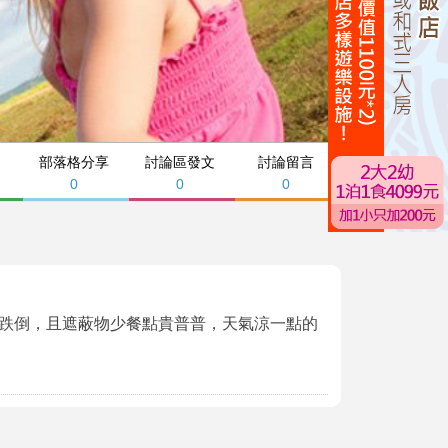
部落格分享
討論區發文
討論留言
0
0
0
跌倒，且遮蔽物少餐點貴普普，天氣涼一點的