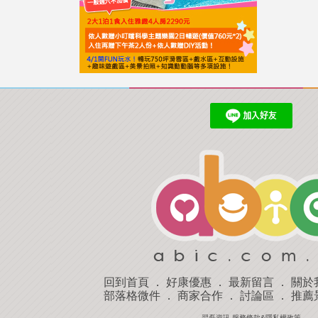
回到首頁
．
好康優惠
．
最新留言
．
關於
部落格微件
．
商家合作
．
討論區
．
推薦
羿磊資訊 服務條款&隱私權政策