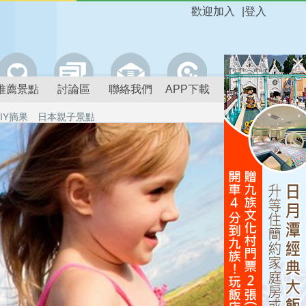
歡迎加入
|
登入
推薦景點
討論區
聯絡我們
APP下載
IY摘果
日本親子景點