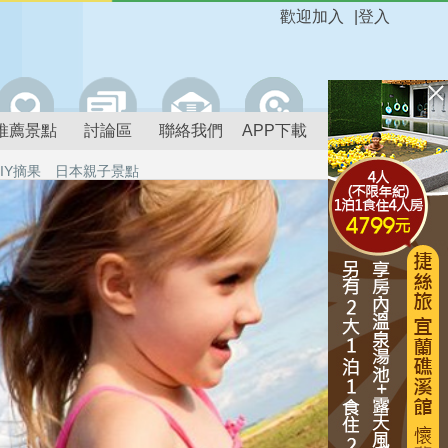
歡迎加入
|
登入
推薦景點
討論區
聯絡我們
APP下載
IY摘果
日本親子景點