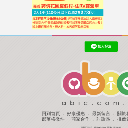
回到首頁
．
好康優惠
．
最新留言
．
關於
部落格微件
．
商家合作
．
討論區
．
推薦
羿磊資訊 服務條款&隱私權政策