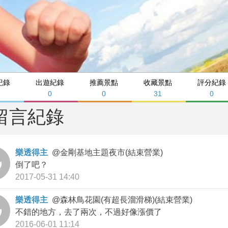
紀錄
出遊紀錄
推薦景點
收藏景點
評分紀錄
0
0
31
0
留言紀錄
樂透得主
@
金剛基地主題夜市(結束營業)
倒了吧？
2017-05-31 14:40
樂透得主
@
森林鳥花園(有超長溜滑梯)(結束營業)
不錯的地方，去了兩次，不過好像漲價了
2016-06-01 11:14