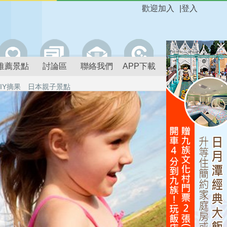
歡迎加入
|
登入
推薦景點
討論區
聯絡我們
APP下載
IY摘果
日本親子景點