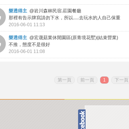
樂透得主
@
岩川森林民宿.莊園餐廳
那裡有告示牌寫請勿下水，所以.....去玩水的人自己保重
2016-06-01 11:13
樂透得主
@
宏晟菇業休閒園區(原青境花墅)(結束營業)
不推，態度不是很好
2016-06-01 11:08
第一頁
前一頁
1
下一頁