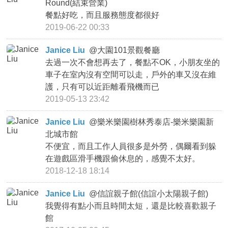
Round(結束營業)
餐點好吃，而且服務態度都很好
2019-06-22 00:33
Janice Liu
@
大園101景觀餐廳
去過一次不會想再去了，餐點不OK，小朋友坐的
車子在室內沒有空間可以走，戶外的車又沒在維
護，只有可以近距離看飛機而已
2019-05-13 23:42
Janice Liu
@
樂米樂園樹林秀泰店-樂米樂園新
北城市館
不便宜，而且工作人員很多是外勞，偶爾看到躲
在遊戲區滑手機跟偷休息的，感覺不太好。
2018-12-18 18:14
Janice Liu
@
信誼親子館(信誼小太陽親子館)
我覺得有點小而且時間太短，還是比較喜歡親子
館