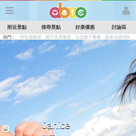
歡迎加入
附近景點
搜尋景點
好康優惠
討論區
APP登入
熱門：
溜滑梯民宿
觀光工廠
DIY摘果
日本親子景點
特色遊戲場
親子住房優惠
台北親子餐廳
溫泉泡湯SPA
首 頁
搜尋景點
好康優惠
最新消息
Janice
最新留言
Liu