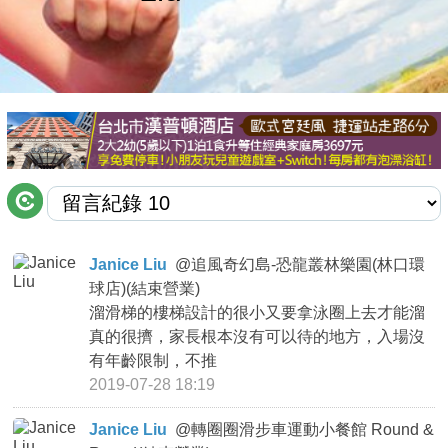
商家合作
推薦景點
討論區
聯絡我們
Janice Liu
@
追風奇幻島-恐龍叢林樂園(林口環
球店)(結束營業)
APP下載
溜滑梯的樓梯設計的很小又要拿泳圈上去才能溜
真的很擠，家長根本沒有可以待的地方，入場沒
有年齡限制，不推
2019-07-28 18:19
Janice Liu
@
轉圈圈滑步車運動小餐館 Round &