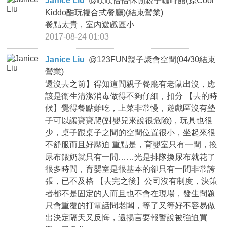
Janice Liu
@
噗噗恰恰休閒親子咖啡館(原Cool
Kiddo酷玩複合式餐廳)(結束營業)
餐點太貴，室內遊戲區小
2017-08-24 01:03
Janice Liu
@
123FUN親子聚會空間(04/30結束
營業)
還沒去之前】得知這間親子餐廳有老鼠出沒，應
該是衛生清潔消毒做得不夠仔細，扣分 【去的時
候】覺得餐點難吃，上菜非常慢，遊戲區沒有墊
子可以讓寶寶爬(對嬰兒來說很危險)，玩具也很
少，桌子跟桌子之間的空間位置很小，坐起來很
不舒服而且好壓迫 重點是，育嬰室只有一間，換
尿布餵奶就只有一間……光是排隊換尿布就花了
很多時間，育嬰室是很基本的卻只有一間非常誇
張，已不及格 【去完之後】公司沒有制度，決策
者都不是固定的人而且也不會在現場，發生問題
只會重覆的打電話問老闆，等了又等好不容易做
出決定隔天又反悔，還揚言要報警說被強迫買