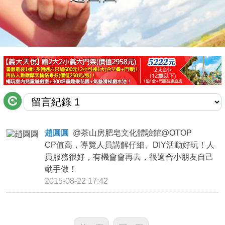
商家合作
推薦景點
討論區
聯絡我們
趙圓圓
@
茶山房肥皂文化體驗館@OTOP
CP值高，導覽人員講解仔細、DIY活動好玩！人
APP下載
員服務很好，有機會會再去，很適合小朋友自己
動手做！
2015-08-22 17:42