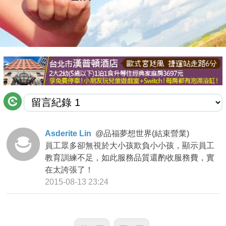
商家合作
推薦景點
討論區
聯絡我們
Asderite Lin
@
品福夢想世界(結束營業)
員工眾多卻無視於大小孩欺負小小孩，顯示員工
APP下載
教育訓練不足，如此服務品質還酌收服務費，實
在太誇張了！
2015-08-13 23:24