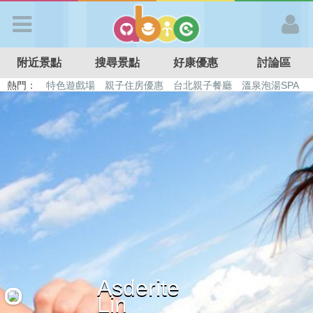
歡迎加入
附近景點
搜尋景點
好康優惠
討論區
APP登入
熱門：
特色遊戲場
親子住房優惠
台北親子餐廳
溫泉泡湯SPA
溜滑梯民宿
觀光工廠
DIY摘果
日本親子景點
首 頁
搜尋景點
好康優惠
最新消息
Asderite
最新留言
Lin