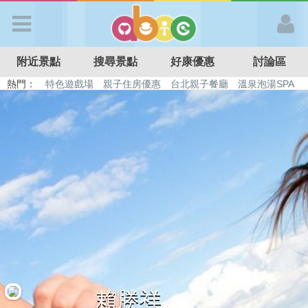
歡迎加入
附近景點
搜尋景點
好康優惠
討論區
APP登入
熱門：
特色遊戲場
親子住房優惠
台北親子餐廳
溫泉泡湯SPA
溜滑梯民宿
觀光工廠
DIY摘果
日本親子景點
首 頁
搜尋景點
好康優惠
最新消息
最新留言
賴勝祥