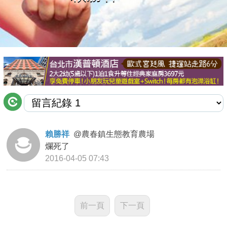
商家合作
推薦景點
討論區
聯絡我們
賴勝祥
@
農春鎮生態教育農場
爛死了
APP下載
2016-04-05 07:43
前一頁
下一頁